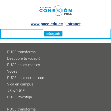
www.puce.edu.ec
│
Intranet
Buscar:
PUCE transforma
Descubre tu vocación
PUCE en los medios
Voces
PUCE en la comunidad
Vida en campus
#SoyPUCE
PUCE investiga
PUCE transforma