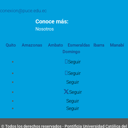
conexion@puce.edu.ec
Conoce más:
Nosotros
Quito
Amazonas
Ambato
Esmeraldas
Ibarra
Manabí
Domingo
Seguir
Seguir
Seguir
Seguir
Seguir
Seguir
© Todos los derechos reservados - Pontificia Universidad Católica del