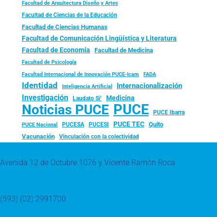
Facultad de Arquitectura Diseño y Artes
Facultad de Ciencias de la Educación
Facultad de Ciencias Humanas
Facultad de Comunicación Lingüística y Literatura
Facultad de Economía
Facultad de Medicina
Facultad de Psicología
FADA
Facultad Internacional de Innovación PUCE-Icam
Identidad
Internacionalización
Inteligencia Artificial
Investigación
Medicina
Laudato Si’
PUCE
Noticias PUCE
PUCE Ibarra
PUCE TEC
Quito
PUCESA
PUCESI
PUCE Nacional
Vacunación
Vinculación con la colectividad
Avenida 12 de Octubre 1076 y Vicente Ramón Roca
(593) (02) 2991700