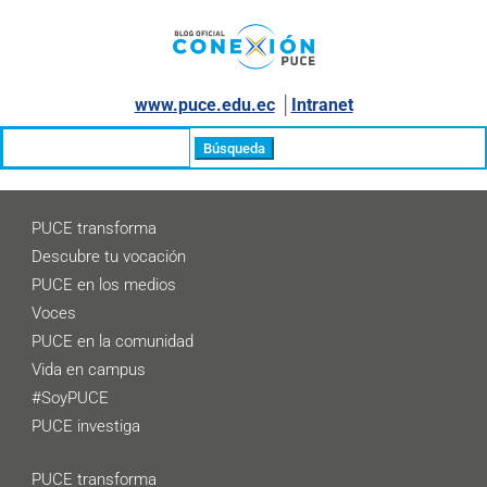
www.puce.edu.ec
│
Intranet
Buscar:
PUCE transforma
Descubre tu vocación
PUCE en los medios
Voces
PUCE en la comunidad
Vida en campus
#SoyPUCE
PUCE investiga
PUCE transforma