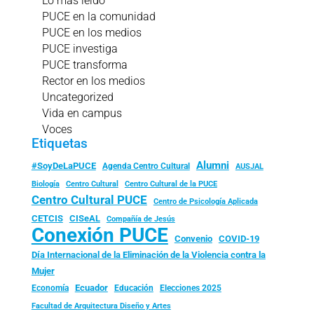
Lo más leído
PUCE en la comunidad
PUCE en los medios
PUCE investiga
PUCE transforma
Rector en los medios
Uncategorized
Vida en campus
Voces
Etiquetas
Alumni
#SoyDeLaPUCE
Agenda Centro Cultural
AUSJAL
Biología
Centro Cultural
Centro Cultural de la PUCE
Centro Cultural PUCE
Centro de Psicología Aplicada
CISeAL
CETCIS
Compañía de Jesús
Conexión PUCE
Convenio
COVID-19
Día Internacional de la Eliminación de la Violencia contra la
Mujer
Ecuador
Economía
Educación
Elecciones 2025
Facultad de Arquitectura Diseño y Artes