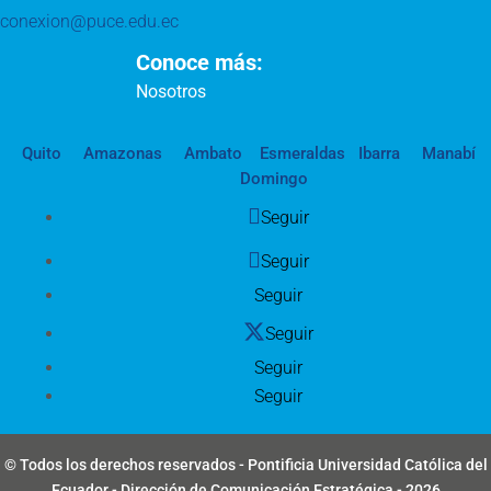
conexion@puce.edu.ec
Conoce más:
Nosotros
Quito
Amazonas
Ambato
Esmeraldas
Ibarra
Manabí
Domingo
Seguir
Seguir
Seguir
Seguir
Seguir
Seguir
© Todos los derechos reservados - Pontificia Universidad Católica del
Ecuador - Dirección de Comunicación Estratégica - 2026