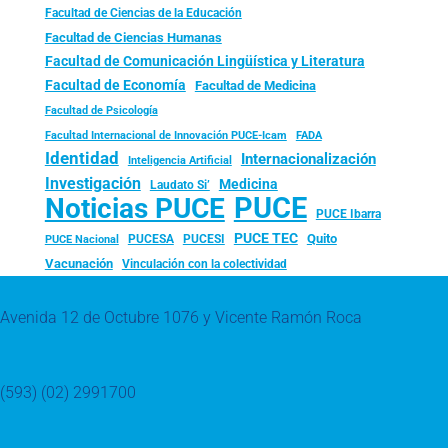
Facultad de Ciencias de la Educación
Facultad de Ciencias Humanas
Facultad de Comunicación Lingüística y Literatura
Facultad de Economía
Facultad de Medicina
Facultad de Psicología
FADA
Facultad Internacional de Innovación PUCE-Icam
Identidad
Internacionalización
Inteligencia Artificial
Investigación
Medicina
Laudato Si’
PUCE
Noticias PUCE
PUCE Ibarra
PUCE TEC
Quito
PUCESA
PUCESI
PUCE Nacional
Vacunación
Vinculación con la colectividad
Avenida 12 de Octubre 1076 y Vicente Ramón Roca
(593) (02) 2991700