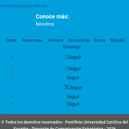
conexion@puce.edu.ec
Conoce más:
Nosotros
Quito
Amazonas
Ambato
Esmeraldas
Ibarra
Manabí
Domingo
Seguir
Seguir
Seguir
Seguir
Seguir
Seguir
© Todos los derechos reservados - Pontificia Universidad Católica del
Ecuador - Dirección de Comunicación Estratégica - 2026