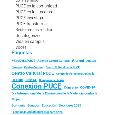
Lo más leído
PUCE en la comunidad
PUCE en los medios
PUCE investiga
PUCE transforma
Rector en los medios
Uncategorized
Vida en campus
Voces
Etiquetas
Alumni
#SoyDeLaPUCE
Agenda Centro Cultural
AUSJAL
Biología
Centro Cultural
Centro Cultural de la PUCE
Centro Cultural PUCE
Centro de Psicología Aplicada
CISeAL
CETCIS
Compañía de Jesús
Conexión PUCE
Convenio
COVID-19
Día Internacional de la Eliminación de la Violencia contra la
Mujer
Ecuador
Economía
Educación
Elecciones 2025
Facultad de Arquitectura Diseño y Artes