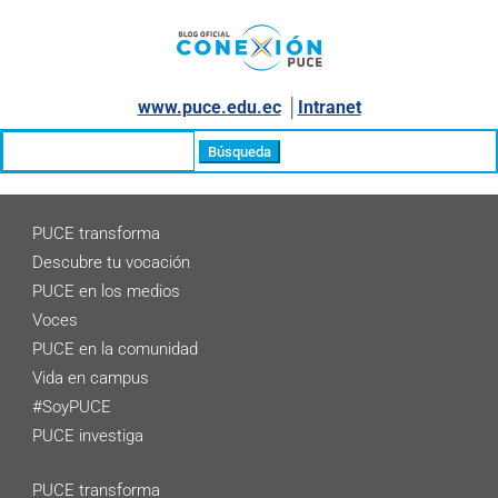
www.puce.edu.ec
│
Intranet
Buscar:
PUCE transforma
Descubre tu vocación
PUCE en los medios
Voces
PUCE en la comunidad
Vida en campus
#SoyPUCE
PUCE investiga
PUCE transforma