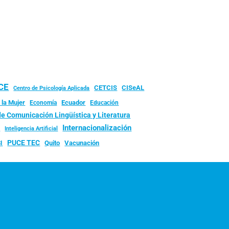
UCE
CISeAL
CETCIS
Centro de Psicología Aplicada
 la Mujer
Ecuador
Economía
Educación
de Comunicación Lingüística y Literatura
d
Internacionalización
Inteligencia Artificial
PUCE TEC
Quito
Vacunación
I