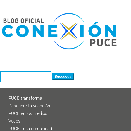
Buscar:
PUCE transforma
Descubre tu vocación
PUCE en los medios
Voces
PUCE en la comunidad