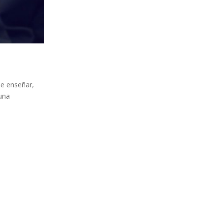
de enseñar,
 una