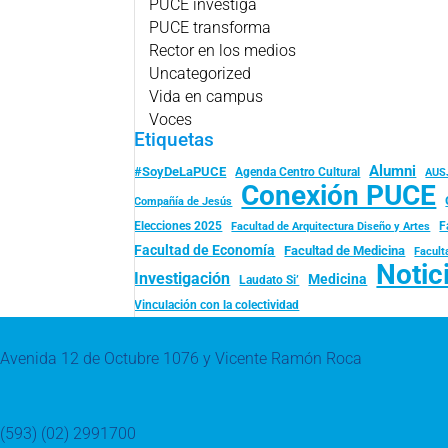
PUCE investiga
PUCE transforma
Rector en los medios
Uncategorized
Vida en campus
Voces
Etiquetas
Alumni
#SoyDeLaPUCE
Agenda Centro Cultural
AUS
Conexión PUCE
Compañía de Jesús
Elecciones 2025
F
Facultad de Arquitectura Diseño y Artes
Facultad de Economía
Facultad de Medicina
Facult
Notic
Investigación
Medicina
Laudato Si’
Vinculación con la colectividad
Avenida 12 de Octubre 1076 y Vicente Ramón Roca
(593) (02) 2991700