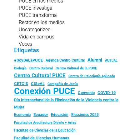
PUCE en los medios
PUCE investiga
PUCE transforma
Rector en los medios
Uncategorized
Vida en campus
Voces
Etiquetas
Alumni
#SoyDeLaPUCE
Agenda Centro Cultural
AUSJAL
Biología
Centro Cultural
Centro Cultural de la PUCE
Centro Cultural PUCE
Centro de Psicología Aplicada
CISeAL
CETCIS
Compañía de Jesús
Conexión PUCE
Convenio
COVID-19
Día Internacional de la Eliminación de la Violencia contra la
Mujer
Ecuador
Economía
Educación
Elecciones 2025
Facultad de Arquitectura Diseño y Artes
Facultad de Ciencias de la Educación
Facultad de Ciencias Humanas