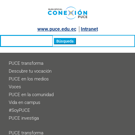
www.puce.edu.ec
│
Intranet
Buscar:
PUCE transforma
Descubre tu vocación
PUCE en los medios
Voces
PUCE en la comunidad
Vida en campus
#SoyPUCE
PUCE investiga
PUCE transforma