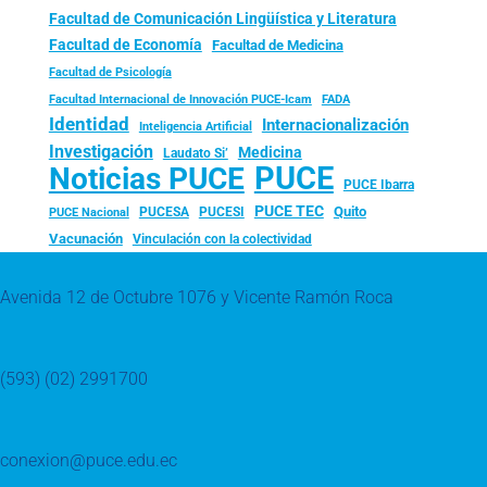
Facultad de Comunicación Lingüística y Literatura
Facultad de Economía
Facultad de Medicina
Facultad de Psicología
FADA
Facultad Internacional de Innovación PUCE-Icam
Identidad
Internacionalización
Inteligencia Artificial
Investigación
Medicina
Laudato Si’
PUCE
Noticias PUCE
PUCE Ibarra
PUCE TEC
Quito
PUCESA
PUCESI
PUCE Nacional
Vacunación
Vinculación con la colectividad
Avenida 12 de Octubre 1076 y Vicente Ramón Roca
(593) (02) 2991700
conexion@puce.edu.ec