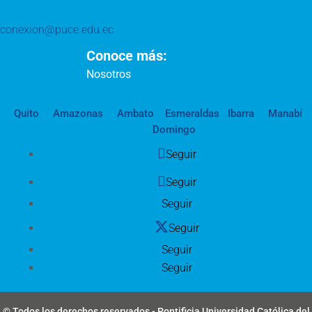
conexion@puce.edu.ec
Conoce más:
Nosotros
Quito
Amazonas
Ambato
Esmeraldas
Ibarra
Manabí
Domingo
Seguir
Seguir
Seguir
Seguir
Seguir
Seguir
© Todos los derechos reservados - Pontificia Universidad Católica del