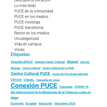
Descubre tu vocación
Lo más leído
PUCE en la comunidad
PUCE en los medios
PUCE investiga
PUCE transforma
Rector en los medios
Uncategorized
Vida en campus
Voces
Etiquetas
Alumni
#SoyDeLaPUCE
Agenda Centro Cultural
AUSJAL
Biología
Centro Cultural
Centro Cultural de la PUCE
Centro Cultural PUCE
Centro de Psicología Aplicada
CISeAL
CETCIS
Compañía de Jesús
Conexión PUCE
Convenio
COVID-19
Día Internacional de la Eliminación de la Violencia contra la
Mujer
Ecuador
Economía
Educación
Elecciones 2025