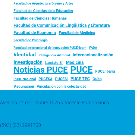
Facultad de Arquitectura Diseño y Artes
Facultad de Ciencias de la Educación
Facultad de Ciencias Humanas
Facultad de Comunicación Lingüística y Literatura
Facultad de Economía
Facultad de Medicina
Facultad de Psicología
FADA
Facultad Internacional de Innovación PUCE-Icam
Identidad
Internacionalización
Inteligencia Artificial
Investigación
Medicina
Laudato Si’
PUCE
Noticias PUCE
PUCE Ibarra
PUCE TEC
Quito
PUCESA
PUCESI
PUCE Nacional
Vacunación
Vinculación con la colectividad
Avenida 12 de Octubre 1076 y Vicente Ramón Roca
(593) (02) 2991700