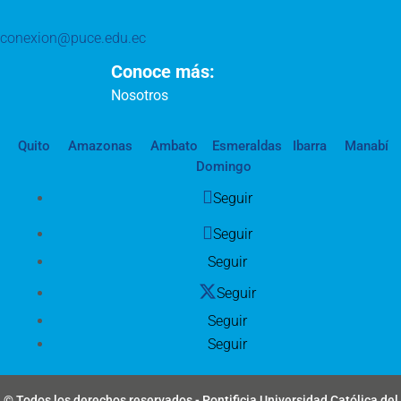
conexion@puce.edu.ec
Conoce más:
Nosotros
Quito
Amazonas
Ambato
Esmeraldas
Ibarra
Manabí
Domingo
Seguir
Seguir
Seguir
Seguir
Seguir
Seguir
© Todos los derechos reservados - Pontificia Universidad Católica del