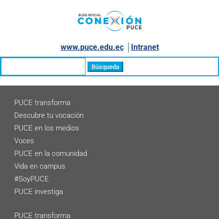
www.puce.edu.ec
│
Intranet
Buscar:
PUCE transforma
Descubre tu vocación
PUCE en los medios
Voces
PUCE en la comunidad
Vida en campus
#SoyPUCE
PUCE investiga
PUCE transforma