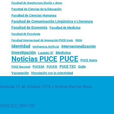
Facultad de Arquitectura Diseño y Artes
Facultad de Ciencias de la Educación
Facultad de Ciencias Humanas
Facultad de Comunicación Lingüística y Literatura
Facultad de Economía
Facultad de Medicina
Facultad de Psicología
FADA
Facultad Internacional de Innovación PUCE-Icam
Identidad
Internacionalización
Inteligencia Artificial
Investigación
Medicina
Laudato Si’
PUCE
Noticias PUCE
PUCE Ibarra
PUCE TEC
Quito
PUCESA
PUCESI
PUCE Nacional
Vacunación
Vinculación con la colectividad
Avenida 12 de Octubre 1076 y Vicente Ramón Roca
(593) (02) 2991700