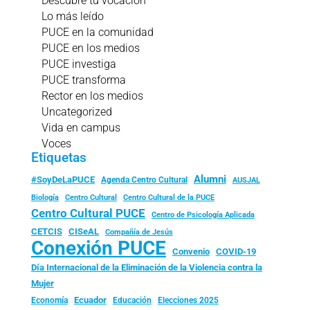
Descubre tu vocación
Lo más leído
PUCE en la comunidad
PUCE en los medios
PUCE investiga
PUCE transforma
Rector en los medios
Uncategorized
Vida en campus
Voces
Etiquetas
Alumni
#SoyDeLaPUCE
Agenda Centro Cultural
AUSJAL
Biología
Centro Cultural
Centro Cultural de la PUCE
Centro Cultural PUCE
Centro de Psicología Aplicada
CISeAL
CETCIS
Compañía de Jesús
Conexión PUCE
Convenio
COVID-19
Día Internacional de la Eliminación de la Violencia contra la
Mujer
Ecuador
Economía
Educación
Elecciones 2025