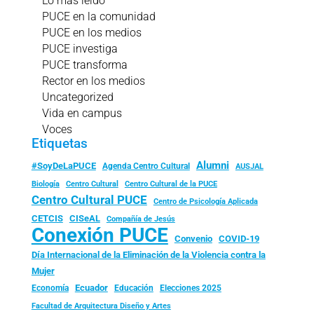
Lo más leído
PUCE en la comunidad
PUCE en los medios
PUCE investiga
PUCE transforma
Rector en los medios
Uncategorized
Vida en campus
Voces
Etiquetas
Alumni
#SoyDeLaPUCE
Agenda Centro Cultural
AUSJAL
Biología
Centro Cultural
Centro Cultural de la PUCE
Centro Cultural PUCE
Centro de Psicología Aplicada
CISeAL
CETCIS
Compañía de Jesús
Conexión PUCE
Convenio
COVID-19
Día Internacional de la Eliminación de la Violencia contra la
Mujer
Ecuador
Economía
Educación
Elecciones 2025
Facultad de Arquitectura Diseño y Artes