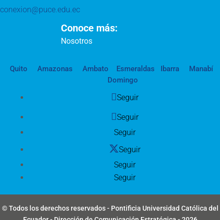
conexion@puce.edu.ec
Conoce más:
Nosotros
Quito
Amazonas
Ambato
Esmeraldas
Ibarra
Manabí
Domingo
Seguir
Seguir
Seguir
Seguir
Seguir
Seguir
© Todos los derechos reservados - Pontificia Universidad Católica del
Ecuador - Dirección de Comunicación Estratégica - 2026