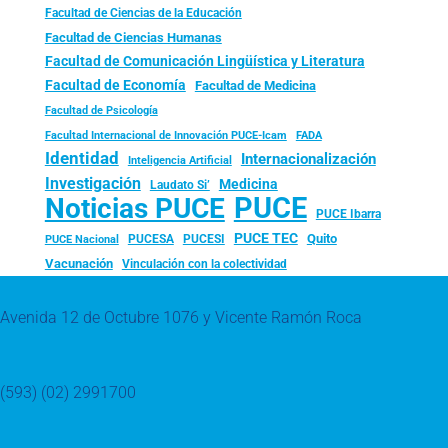
Facultad de Ciencias de la Educación
Facultad de Ciencias Humanas
Facultad de Comunicación Lingüística y Literatura
Facultad de Economía
Facultad de Medicina
Facultad de Psicología
FADA
Facultad Internacional de Innovación PUCE-Icam
Identidad
Internacionalización
Inteligencia Artificial
Investigación
Medicina
Laudato Si’
PUCE
Noticias PUCE
PUCE Ibarra
PUCE TEC
Quito
PUCESA
PUCESI
PUCE Nacional
Vacunación
Vinculación con la colectividad
Avenida 12 de Octubre 1076 y Vicente Ramón Roca
(593) (02) 2991700