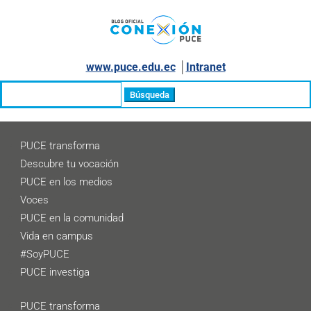
www.puce.edu.ec
│
Intranet
Buscar:
PUCE transforma
Descubre tu vocación
PUCE en los medios
Voces
PUCE en la comunidad
Vida en campus
#SoyPUCE
PUCE investiga
PUCE transforma