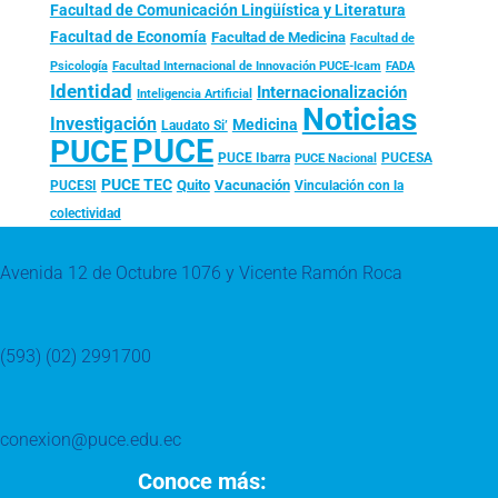
Facultad de Comunicación Lingüística y Literatura
Facultad de Economía
Facultad de Medicina
Facultad de
Psicología
FADA
Facultad Internacional de Innovación PUCE-Icam
Identidad
Internacionalización
Inteligencia Artificial
Noticias
Investigación
Medicina
Laudato Si’
PUCE
PUCE
PUCE Ibarra
PUCESA
PUCE Nacional
PUCE TEC
Quito
Vacunación
PUCESI
Vinculación con la
colectividad
Avenida 12 de Octubre 1076 y Vicente Ramón Roca
(593) (02) 2991700
conexion@puce.edu.ec
Conoce más: