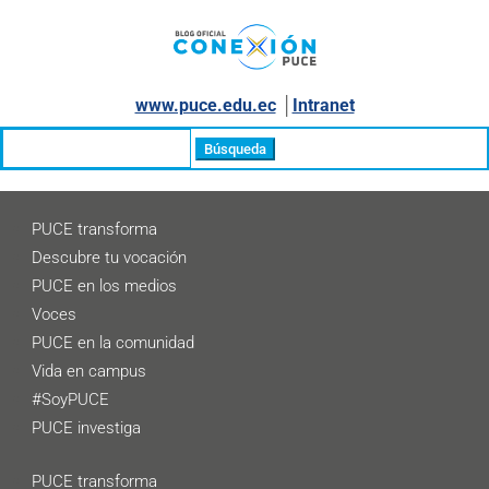
www.puce.edu.ec
│
Intranet
Buscar:
PUCE transforma
Descubre tu vocación
PUCE en los medios
Voces
PUCE en la comunidad
Vida en campus
#SoyPUCE
PUCE investiga
PUCE transforma