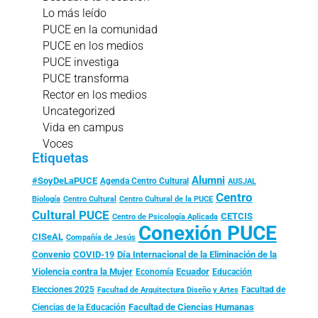
Lo más leído
PUCE en la comunidad
PUCE en los medios
PUCE investiga
PUCE transforma
Rector en los medios
Uncategorized
Vida en campus
Voces
Etiquetas
Alumni
#SoyDeLaPUCE
Agenda Centro Cultural
AUSJAL
Centro
Biología
Centro Cultural
Centro Cultural de la PUCE
Cultural PUCE
CETCIS
Centro de Psicología Aplicada
Conexión PUCE
CISeAL
Compañía de Jesús
Convenio
COVID-19
Día Internacional de la Eliminación de la
Violencia contra la Mujer
Ecuador
Economía
Educación
Elecciones 2025
Facultad de
Facultad de Arquitectura Diseño y Artes
Facultad de Ciencias Humanas
Ciencias de la Educación