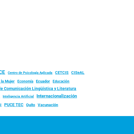
UCE
CISeAL
CETCIS
Centro de Psicología Aplicada
 la Mujer
Ecuador
Economía
Educación
de Comunicación Lingüística y Literatura
d
Internacionalización
Inteligencia Artificial
PUCE TEC
Quito
Vacunación
I