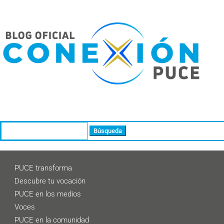
Buscar:
PUCE transforma
Descubre tu vocación
PUCE en los medios
Voces
PUCE en la comunidad