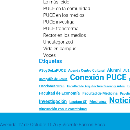
Lo más leído
PUCE en la comunidad
PUCE en los medios
PUCE investiga
PUCE transforma
Rector en los medios
Uncategorized
Vida en campus
Voces
Etiquetas
Alumni
#SoyDeLaPUCE
Agenda Centro Cultural
AUS
Conexión PUCE
Compañía de Jesús
Elecciones 2025
F
Facultad de Arquitectura Diseño y Artes
Facultad de Economía
Facultad de Medicina
Facult
Notic
Investigación
Medicina
Laudato Si’
Vinculación con la colectividad
Avenida 12 de Octubre 1076 y Vicente Ramón Roca