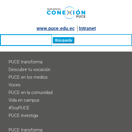
www.puce.edu.ec
│
Intranet
Buscar:
PUCE transforma
Descubre tu vocación
PUCE en los medios
Voces
PUCE en la comunidad
Vida en campus
#SoyPUCE
PUCE investiga
PUCE transforma