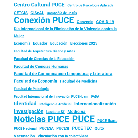
Centro Cultural PUCE
Centro de Psicología Aplicada
CISeAL
CETCIS
Compañía de Jesús
Conexión PUCE
Convenio
COVID-19
Día Internacional de la Eliminación de la Violencia contra la
Mujer
Ecuador
Economía
Educación
Elecciones 2025
Facultad de Arquitectura Diseño y Artes
Facultad de Ciencias de la Educación
Facultad de Ciencias Humanas
Facultad de Comunicación Lingüística y Literatura
Facultad de Economía
Facultad de Medicina
Facultad de Psicología
FADA
Facultad Internacional de Innovación PUCE-Icam
Identidad
Internacionalización
Inteligencia Artificial
Investigación
Medicina
Laudato Si’
PUCE
Noticias PUCE
PUCE Ibarra
PUCE TEC
Quito
PUCESA
PUCESI
PUCE Nacional
Vacunación
Vinculación con la colectividad