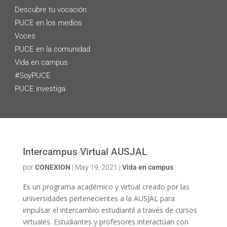
Descubre tu vocación
PUCE en los medios
Voces
PUCE en la comunidad
Vida en campus
#SoyPUCE
PUCE investiga
Intercampus Virtual AUSJAL
por
CONEXION
|
May 19, 2021
|
Vida en campus
Es un programa académico y virtual creado por las
universidades pertenecientes a la AUSJAL para
impulsar el intercambio estudiantil a través de cursos
virtuales. Estudiantes y profesores interactúan con