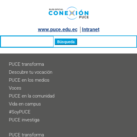
www.puce.edu.ec
│
Intranet
Buscar:
PUCE transforma
Descubre tu vocación
PUCE en los medios
Voces
PUCE en la comunidad
Vida en campus
#SoyPUCE
PUCE investiga
PUCE transforma