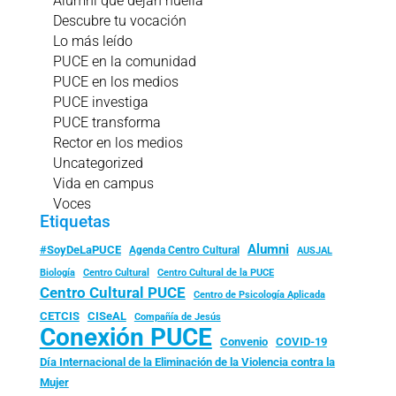
Alumni que dejan huella
Descubre tu vocación
Lo más leído
PUCE en la comunidad
PUCE en los medios
PUCE investiga
PUCE transforma
Rector en los medios
Uncategorized
Vida en campus
Voces
Etiquetas
Alumni
#SoyDeLaPUCE
Agenda Centro Cultural
AUSJAL
Biología
Centro Cultural
Centro Cultural de la PUCE
Centro Cultural PUCE
Centro de Psicología Aplicada
CISeAL
CETCIS
Compañía de Jesús
Conexión PUCE
Convenio
COVID-19
Día Internacional de la Eliminación de la Violencia contra la
Mujer