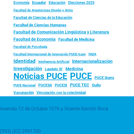
Ecuador
Economía
Educación
Elecciones 2025
Facultad de Arquitectura Diseño y Artes
Facultad de Ciencias de la Educación
Facultad de Ciencias Humanas
Facultad de Comunicación Lingüística y Literatura
Facultad de Economía
Facultad de Medicina
Facultad de Psicología
FADA
Facultad Internacional de Innovación PUCE-Icam
Identidad
Internacionalización
Inteligencia Artificial
Investigación
Medicina
Laudato Si’
PUCE
Noticias PUCE
PUCE Ibarra
PUCE TEC
Quito
PUCESA
PUCESI
PUCE Nacional
Vacunación
Vinculación con la colectividad
Avenida 12 de Octubre 1076 y Vicente Ramón Roca
(593) (02) 2991700