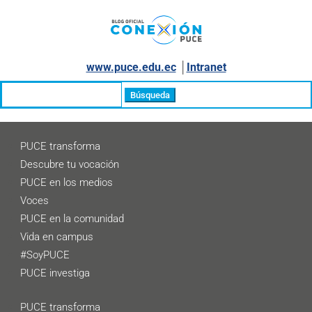
www.puce.edu.ec
│
Intranet
Buscar:
PUCE transforma
Descubre tu vocación
PUCE en los medios
Voces
PUCE en la comunidad
Vida en campus
#SoyPUCE
PUCE investiga
PUCE transforma