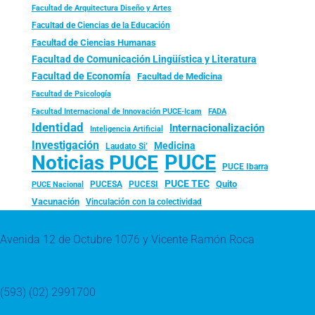
Facultad de Arquitectura Diseño y Artes
Facultad de Ciencias de la Educación
Facultad de Ciencias Humanas
Facultad de Comunicación Lingüística y Literatura
Facultad de Economía
Facultad de Medicina
Facultad de Psicología
FADA
Facultad Internacional de Innovación PUCE-Icam
Identidad
Internacionalización
Inteligencia Artificial
Investigación
Medicina
Laudato Si’
PUCE
Noticias PUCE
PUCE Ibarra
PUCE TEC
Quito
PUCESA
PUCESI
PUCE Nacional
Vacunación
Vinculación con la colectividad
Avenida 12 de Octubre 1076 y Vicente Ramón Roca
(593) (02) 2991700