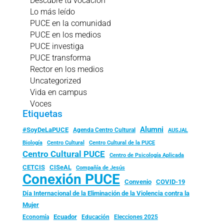
Descubre tu vocación
Lo más leído
PUCE en la comunidad
PUCE en los medios
PUCE investiga
PUCE transforma
Rector en los medios
Uncategorized
Vida en campus
Voces
Etiquetas
Alumni
#SoyDeLaPUCE
Agenda Centro Cultural
AUSJAL
Biología
Centro Cultural
Centro Cultural de la PUCE
Centro Cultural PUCE
Centro de Psicología Aplicada
CISeAL
CETCIS
Compañía de Jesús
Conexión PUCE
Convenio
COVID-19
Día Internacional de la Eliminación de la Violencia contra la
Mujer
Ecuador
Economía
Educación
Elecciones 2025