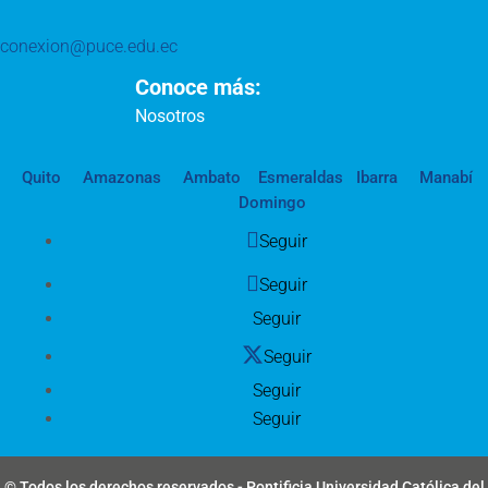
conexion@puce.edu.ec
Conoce más:
Nosotros
Quito
Amazonas
Ambato
Esmeraldas
Ibarra
Manabí
Domingo
Seguir
Seguir
Seguir
Seguir
Seguir
Seguir
© Todos los derechos reservados - Pontificia Universidad Católica del