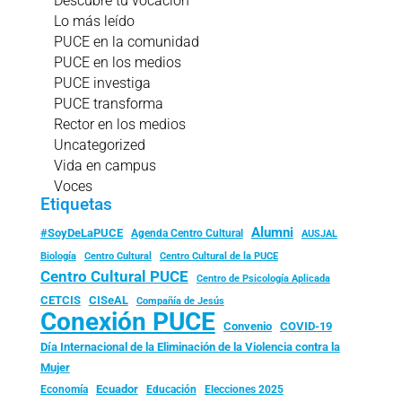
Descubre tu vocación
Lo más leído
PUCE en la comunidad
PUCE en los medios
PUCE investiga
PUCE transforma
Rector en los medios
Uncategorized
Vida en campus
Voces
Etiquetas
Alumni
#SoyDeLaPUCE
Agenda Centro Cultural
AUSJAL
Biología
Centro Cultural
Centro Cultural de la PUCE
Centro Cultural PUCE
Centro de Psicología Aplicada
CISeAL
CETCIS
Compañía de Jesús
Conexión PUCE
Convenio
COVID-19
Día Internacional de la Eliminación de la Violencia contra la
Mujer
Ecuador
Economía
Educación
Elecciones 2025