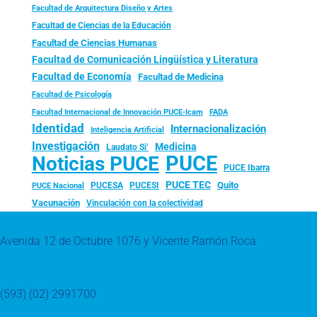
Facultad de Arquitectura Diseño y Artes
Facultad de Ciencias de la Educación
Facultad de Ciencias Humanas
Facultad de Comunicación Lingüística y Literatura
Facultad de Economía
Facultad de Medicina
Facultad de Psicología
FADA
Facultad Internacional de Innovación PUCE-Icam
Identidad
Internacionalización
Inteligencia Artificial
Investigación
Medicina
Laudato Si’
PUCE
Noticias PUCE
PUCE Ibarra
PUCE TEC
Quito
PUCESA
PUCESI
PUCE Nacional
Vacunación
Vinculación con la colectividad
Avenida 12 de Octubre 1076 y Vicente Ramón Roca
(593) (02) 2991700