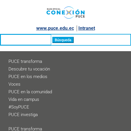
www.puce.edu.ec
│
Intranet
Buscar:
PUCE transforma
Descubre tu vocación
PUCE en los medios
Voces
PUCE en la comunidad
Vida en campus
#SoyPUCE
PUCE investiga
PUCE transforma