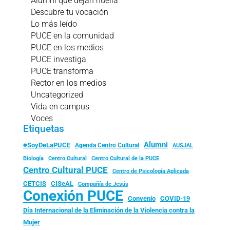
Alumni que dejan huella
Descubre tu vocación
Lo más leído
PUCE en la comunidad
PUCE en los medios
PUCE investiga
PUCE transforma
Rector en los medios
Uncategorized
Vida en campus
Voces
Etiquetas
Alumni
#SoyDeLaPUCE
Agenda Centro Cultural
AUSJAL
Biología
Centro Cultural
Centro Cultural de la PUCE
Centro Cultural PUCE
Centro de Psicología Aplicada
CISeAL
CETCIS
Compañía de Jesús
Conexión PUCE
Convenio
COVID-19
Día Internacional de la Eliminación de la Violencia contra la
Mujer