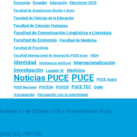
Ecuador
Economía
Educación
Elecciones 2025
Facultad de Arquitectura Diseño y Artes
Facultad de Ciencias de la Educación
Facultad de Ciencias Humanas
Facultad de Comunicación Lingüística y Literatura
Facultad de Economía
Facultad de Medicina
Facultad de Psicología
FADA
Facultad Internacional de Innovación PUCE-Icam
Identidad
Internacionalización
Inteligencia Artificial
Investigación
Medicina
Laudato Si’
PUCE
Noticias PUCE
PUCE Ibarra
PUCE TEC
Quito
PUCESA
PUCESI
PUCE Nacional
Vacunación
Vinculación con la colectividad
Avenida 12 de Octubre 1076 y Vicente Ramón Roca
(593) (02) 2991700