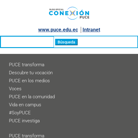
www.puce.edu.ec
│
Intranet
Buscar:
PUCE transforma
Descubre tu vocación
PUCE en los medios
Voces
PUCE en la comunidad
Vida en campus
#SoyPUCE
PUCE investiga
PUCE transforma