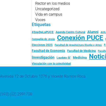
Rector en los medios
Uncategorized
Vida en campus
Voces
Etiquetas
Alumni
#SoyDeLaPUCE
Agenda Centro Cultural
AUS
Conexión PUCE
Compañía de Jesús
Elecciones 2025
F
Facultad de Arquitectura Diseño y Artes
Facultad de Economía
Facultad de Medicina
Facult
Notic
Investigación
Medicina
Laudato Si’
Vinculación con la colectividad
Avenida 12 de Octubre 1076 y Vicente Ramón Roca
(593) (02) 2991700