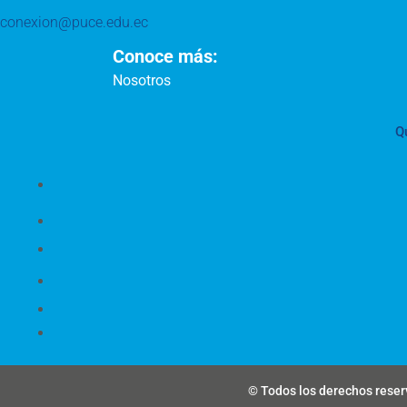
conexion@puce.edu.ec
Conoce más:
Nosotros
Q
© Todos los derechos reserv