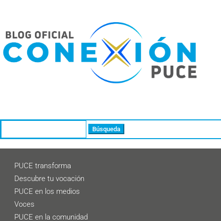
Buscar:
PUCE transforma
Descubre tu vocación
PUCE en los medios
Voces
PUCE en la comunidad