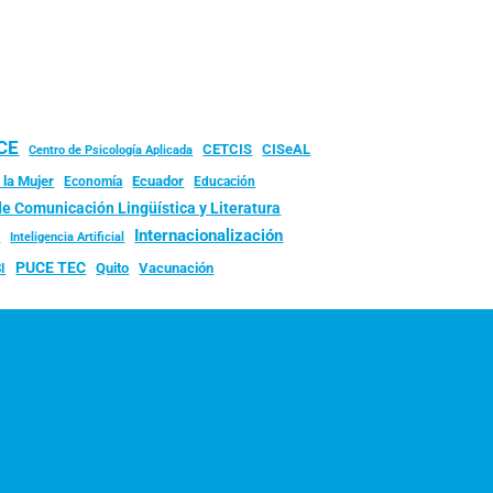
UCE
CISeAL
CETCIS
Centro de Psicología Aplicada
 la Mujer
Ecuador
Economía
Educación
de Comunicación Lingüística y Literatura
d
Internacionalización
Inteligencia Artificial
PUCE TEC
Quito
Vacunación
I