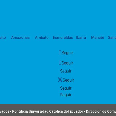
uito
Amazonas
Ambato
Esmeraldas
Ibarra
Manabí
San
Seguir
Seguir
Seguir
Seguir
Seguir
Seguir
ados - Pontificia Universidad Católica del Ecuador - Dirección de Com