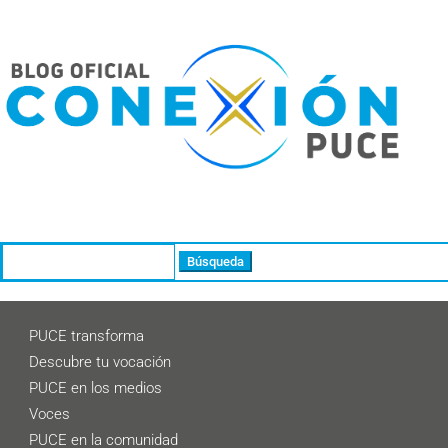
Buscar:
PUCE transforma
Descubre tu vocación
PUCE en los medios
Voces
PUCE en la comunidad