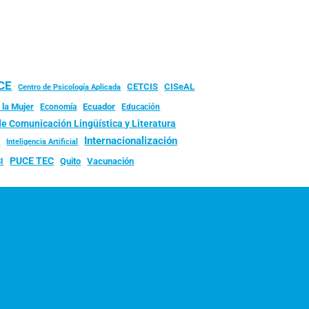
UCE
CISeAL
CETCIS
Centro de Psicología Aplicada
 la Mujer
Ecuador
Economía
Educación
de Comunicación Lingüística y Literatura
d
Internacionalización
Inteligencia Artificial
PUCE TEC
Quito
Vacunación
I