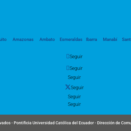
uito
Amazonas
Ambato
Esmeraldas
Ibarra
Manabí
San
Seguir
Seguir
Seguir
Seguir
Seguir
Seguir
ados - Pontificia Universidad Católica del Ecuador - Dirección de Com