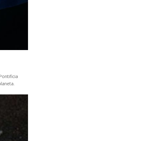
Pontificia
planeta.