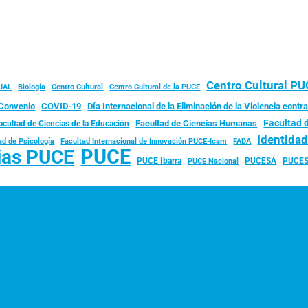
Centro Cultural P
JAL
Biología
Centro Cultural
Centro Cultural de la PUCE
Convenio
COVID-19
Día Internacional de la Eliminación de la Violencia contra
Facultad 
Facultad de Ciencias Humanas
acultad de Ciencias de la Educación
Identida
ad de Psicología
FADA
Facultad Internacional de Innovación PUCE-Icam
PUCE
ias PUCE
PUCE Ibarra
PUCESA
PUCES
PUCE Nacional