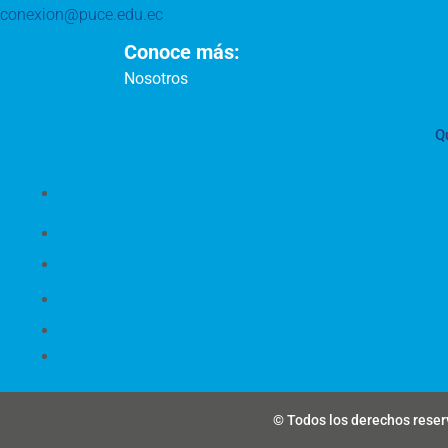
conexion@puce.edu.ec
Conoce más:
Nosotros
Q
© Todos los derechos reserv