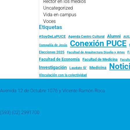
Rector en los medios
Uncategorized
Vida en campus
Voces
Etiquetas
Alumni
#SoyDeLaPUCE
Agenda Centro Cultural
AUS
Conexión PUCE
Compañía de Jesús
Elecciones 2025
F
Facultad de Arquitectura Diseño y Artes
Facultad de Economía
Facultad de Medicina
Facult
Notic
Investigación
Medicina
Laudato Si’
Vinculación con la colectividad
Avenida 12 de Octubre 1076 y Vicente Ramón Roca
(593) (02) 2991700