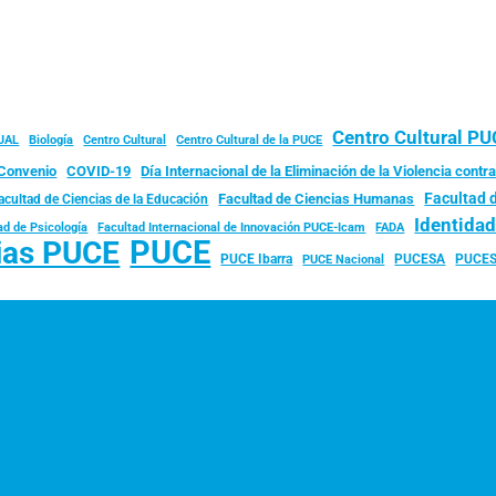
Centro Cultural P
JAL
Biología
Centro Cultural
Centro Cultural de la PUCE
Convenio
COVID-19
Día Internacional de la Eliminación de la Violencia contra
Facultad 
Facultad de Ciencias Humanas
acultad de Ciencias de la Educación
Identida
ad de Psicología
FADA
Facultad Internacional de Innovación PUCE-Icam
PUCE
ias PUCE
PUCE Ibarra
PUCESA
PUCES
PUCE Nacional