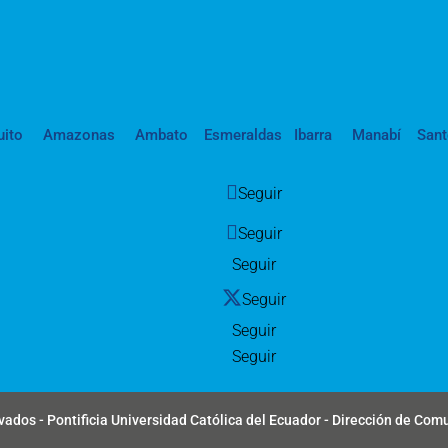
uito
Amazonas
Ambato
Esmeraldas
Ibarra
Manabí
San
Seguir
Seguir
Seguir
Seguir
Seguir
Seguir
ados - Pontificia Universidad Católica del Ecuador - Dirección de Com