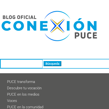
Buscar:
PUCE transforma
Descubre tu vocación
PUCE en los medios
Voces
PUCE en la comunidad