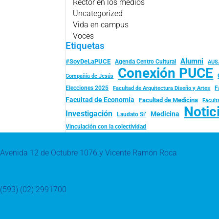
Rector en los medios
Uncategorized
Vida en campus
Voces
Etiquetas
Alumni
#SoyDeLaPUCE
Agenda Centro Cultural
AUS
Conexión PUCE
Compañía de Jesús
Elecciones 2025
F
Facultad de Arquitectura Diseño y Artes
Facultad de Economía
Facultad de Medicina
Facult
Notic
Investigación
Medicina
Laudato Si’
Vinculación con la colectividad
Avenida 12 de Octubre 1076 y Vicente Ramón Roca
(593) (02) 2991700