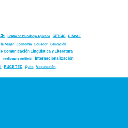
UCE
CISeAL
CETCIS
Centro de Psicología Aplicada
 la Mujer
Ecuador
Economía
Educación
de Comunicación Lingüística y Literatura
d
Internacionalización
Inteligencia Artificial
PUCE TEC
Quito
Vacunación
I