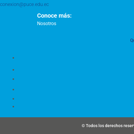
conexion@puce.edu.ec
Conoce más:
Nosotros
Q
© Todos los derechos reserv