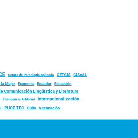
UCE
CISeAL
CETCIS
Centro de Psicología Aplicada
 la Mujer
Ecuador
Economía
Educación
de Comunicación Lingüística y Literatura
d
Internacionalización
Inteligencia Artificial
PUCE TEC
Quito
Vacunación
I