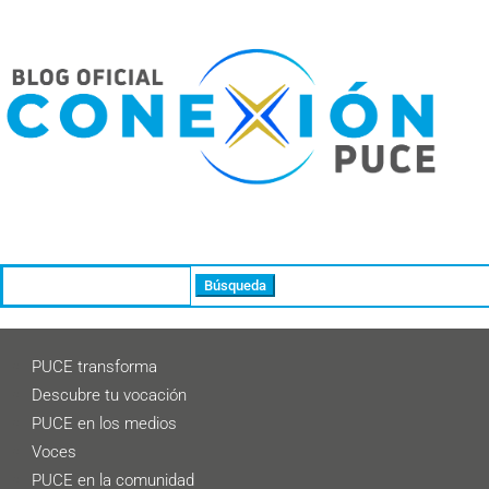
Buscar:
PUCE transforma
Descubre tu vocación
PUCE en los medios
Voces
PUCE en la comunidad