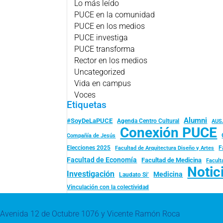
Lo más leído
PUCE en la comunidad
PUCE en los medios
PUCE investiga
PUCE transforma
Rector en los medios
Uncategorized
Vida en campus
Voces
Etiquetas
Alumni
#SoyDeLaPUCE
Agenda Centro Cultural
AUS
Conexión PUCE
Compañía de Jesús
Elecciones 2025
F
Facultad de Arquitectura Diseño y Artes
Facultad de Economía
Facultad de Medicina
Facult
Notic
Investigación
Medicina
Laudato Si’
Vinculación con la colectividad
Avenida 12 de Octubre 1076 y Vicente Ramón Roca