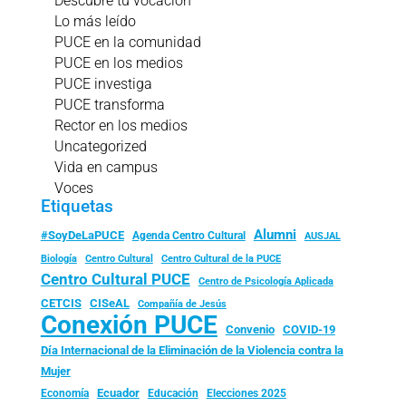
Descubre tu vocación
Lo más leído
PUCE en la comunidad
PUCE en los medios
PUCE investiga
PUCE transforma
Rector en los medios
Uncategorized
Vida en campus
Voces
Etiquetas
Alumni
#SoyDeLaPUCE
Agenda Centro Cultural
AUSJAL
Biología
Centro Cultural
Centro Cultural de la PUCE
Centro Cultural PUCE
Centro de Psicología Aplicada
CISeAL
CETCIS
Compañía de Jesús
Conexión PUCE
Convenio
COVID-19
Día Internacional de la Eliminación de la Violencia contra la
Mujer
Ecuador
Economía
Educación
Elecciones 2025