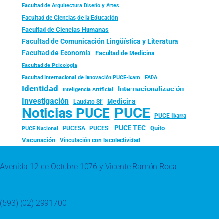
Facultad de Arquitectura Diseño y Artes
Facultad de Ciencias de la Educación
Facultad de Ciencias Humanas
Facultad de Comunicación Lingüística y Literatura
Facultad de Economía
Facultad de Medicina
Facultad de Psicología
FADA
Facultad Internacional de Innovación PUCE-Icam
Identidad
Internacionalización
Inteligencia Artificial
Investigación
Medicina
Laudato Si’
PUCE
Noticias PUCE
PUCE Ibarra
PUCE TEC
Quito
PUCESA
PUCESI
PUCE Nacional
Vacunación
Vinculación con la colectividad
Avenida 12 de Octubre 1076 y Vicente Ramón Roca
(593) (02) 2991700