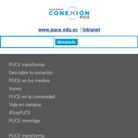
www.puce.edu.ec
│
Intranet
Buscar:
PUCE transforma
Descubre tu vocación
PUCE en los medios
Voces
PUCE en la comunidad
Vida en campus
#SoyPUCE
PUCE investiga
PUCE transforma