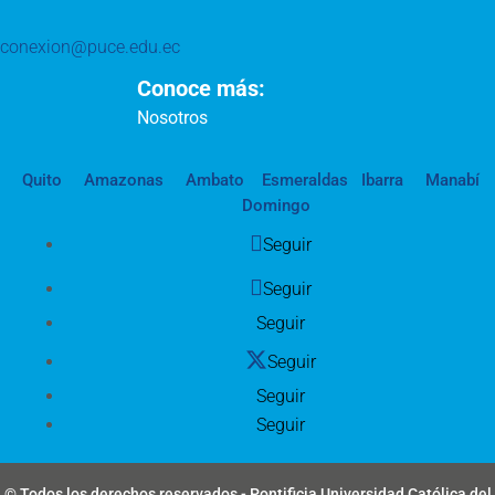
conexion@puce.edu.ec
Conoce más:
Nosotros
Quito
Amazonas
Ambato
Esmeraldas
Ibarra
Manabí
Domingo
Seguir
Seguir
Seguir
Seguir
Seguir
Seguir
© Todos los derechos reservados - Pontificia Universidad Católica del