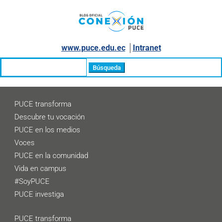
www.puce.edu.ec
│
Intranet
Buscar:
PUCE transforma
Descubre tu vocación
PUCE en los medios
Voces
PUCE en la comunidad
Vida en campus
#SoyPUCE
PUCE investiga
PUCE transforma