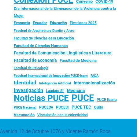
Convenio
COVID-19
Día Internacional de la Eliminación de la Violencia contra la
Mujer
Ecuador
Economía
Educación
Elecciones 2025
Facultad de Arquitectura Diseño y Artes
Facultad de Ciencias de la Educación
Facultad de Ciencias Humanas
Facultad de Comunicación Lingüística y Literatura
Facultad de Economía
Facultad de Medicina
Facultad de Psicología
FADA
Facultad Internacional de Innovación PUCE-Icam
Identidad
Internacionalización
Inteligencia Artificial
Investigación
Medicina
Laudato Si’
PUCE
Noticias PUCE
PUCE Ibarra
PUCE TEC
Quito
PUCESA
PUCESI
PUCE Nacional
Vacunación
Vinculación con la colectividad
Avenida 12 de Octubre 1076 y Vicente Ramón Roca