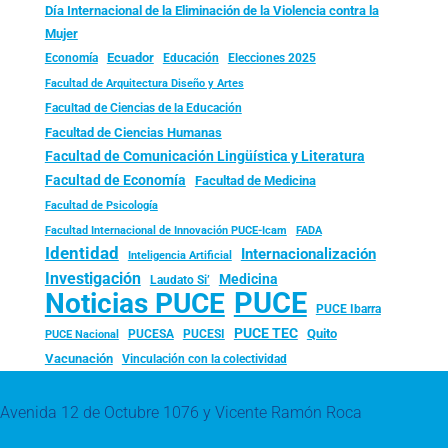
Día Internacional de la Eliminación de la Violencia contra la
Mujer
Ecuador
Economía
Educación
Elecciones 2025
Facultad de Arquitectura Diseño y Artes
Facultad de Ciencias de la Educación
Facultad de Ciencias Humanas
Facultad de Comunicación Lingüística y Literatura
Facultad de Economía
Facultad de Medicina
Facultad de Psicología
FADA
Facultad Internacional de Innovación PUCE-Icam
Identidad
Internacionalización
Inteligencia Artificial
Investigación
Medicina
Laudato Si’
PUCE
Noticias PUCE
PUCE Ibarra
PUCE TEC
Quito
PUCESA
PUCESI
PUCE Nacional
Vacunación
Vinculación con la colectividad
Avenida 12 de Octubre 1076 y Vicente Ramón Roca