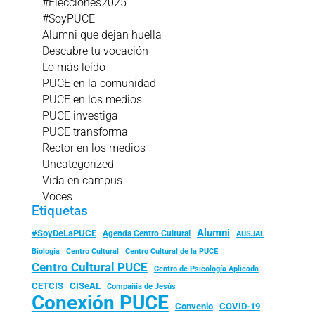
#Elecciones2025
#SoyPUCE
Alumni que dejan huella
Descubre tu vocación
Lo más leído
PUCE en la comunidad
PUCE en los medios
PUCE investiga
PUCE transforma
Rector en los medios
Uncategorized
Vida en campus
Voces
Etiquetas
Alumni
#SoyDeLaPUCE
Agenda Centro Cultural
AUSJAL
Biología
Centro Cultural
Centro Cultural de la PUCE
Centro Cultural PUCE
Centro de Psicología Aplicada
CISeAL
CETCIS
Compañía de Jesús
Conexión PUCE
Convenio
COVID-19