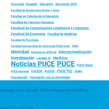
Ecuador
Economía
Educación
Elecciones 2025
Facultad de Arquitectura Diseño y Artes
Facultad de Ciencias de la Educación
Facultad de Ciencias Humanas
Facultad de Comunicación Lingüística y Literatura
Facultad de Economía
Facultad de Medicina
Facultad de Psicología
FADA
Facultad Internacional de Innovación PUCE-Icam
Identidad
Internacionalización
Inteligencia Artificial
Investigación
Medicina
Laudato Si’
PUCE
Noticias PUCE
PUCE Ibarra
PUCE TEC
Quito
PUCESA
PUCESI
PUCE Nacional
Vacunación
Vinculación con la colectividad
Avenida 12 de Octubre 1076 y Vicente Ramón Roca
(593) (02) 2991700