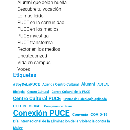
Alumni que dejan huella
Descubre tu vocación
Lo más leído
PUCE en la comunidad
PUCE en los medios
PUCE investiga
PUCE transforma
Rector en los medios
Uncategorized
Vida en campus
Voces
Etiquetas
Alumni
#SoyDeLaPUCE
Agenda Centro Cultural
AUSJAL
Biología
Centro Cultural
Centro Cultural de la PUCE
Centro Cultural PUCE
Centro de Psicología Aplicada
CISeAL
CETCIS
Compañía de Jesús
Conexión PUCE
Convenio
COVID-19
Día Internacional de la Eliminación de la Violencia contra la
Mujer