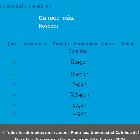
conexion@puce.edu.ec
Conoce más:
Nosotros
Quito
Amazonas
Ambato
Esmeraldas
Ibarra
Manabí
Domingo
Seguir
Seguir
Seguir
Seguir
Seguir
Seguir
© Todos los derechos reservados - Pontificia Universidad Católica del
Ecuador - Dirección de Comunicación Estratégica - 2026