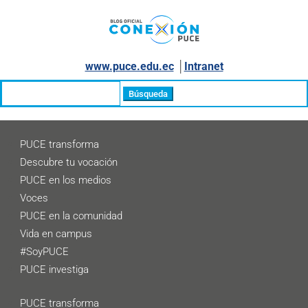
www.puce.edu.ec
│
Intranet
Buscar:
PUCE transforma
Descubre tu vocación
PUCE en los medios
Voces
PUCE en la comunidad
Vida en campus
#SoyPUCE
PUCE investiga
PUCE transforma