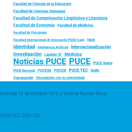
Facultad de Ciencias de la Educación
Facultad de Ciencias Humanas
Facultad de Comunicación Lingüística y Literatura
Facultad de Economía
Facultad de Medicina
Facultad de Psicología
FADA
Facultad Internacional de Innovación PUCE-Icam
Identidad
Internacionalización
Inteligencia Artificial
Investigación
Medicina
Laudato Si’
PUCE
Noticias PUCE
PUCE Ibarra
PUCE TEC
Quito
PUCESA
PUCESI
PUCE Nacional
Vacunación
Vinculación con la colectividad
Avenida 12 de Octubre 1076 y Vicente Ramón Roca
(593) (02) 2991700