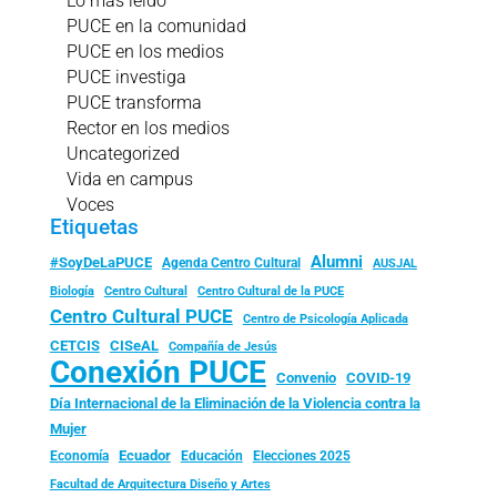
Lo más leído
PUCE en la comunidad
PUCE en los medios
PUCE investiga
PUCE transforma
Rector en los medios
Uncategorized
Vida en campus
Voces
Etiquetas
Alumni
#SoyDeLaPUCE
Agenda Centro Cultural
AUSJAL
Biología
Centro Cultural
Centro Cultural de la PUCE
Centro Cultural PUCE
Centro de Psicología Aplicada
CISeAL
CETCIS
Compañía de Jesús
Conexión PUCE
Convenio
COVID-19
Día Internacional de la Eliminación de la Violencia contra la
Mujer
Ecuador
Economía
Educación
Elecciones 2025
Facultad de Arquitectura Diseño y Artes