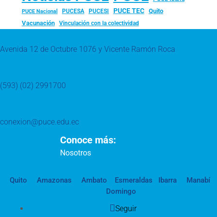
PUCE TEC
Quito
PUCESA
PUCESI
PUCE Nacional
Vacunación
Vinculación con la colectividad
Avenida 12 de Octubre 1076 y Vicente Ramón Roca
(593) (02) 2991700
conexion@puce.edu.ec
Conoce más:
Nosotros
Quito
Amazonas
Ambato
Esmeraldas
Ibarra
Manabí
Domingo
Seguir