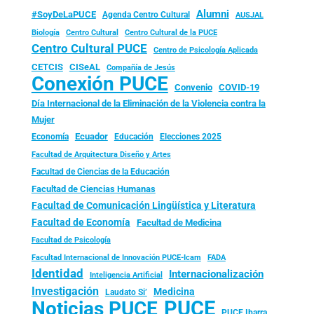
Alumni
#SoyDeLaPUCE
Agenda Centro Cultural
AUSJAL
Biología
Centro Cultural
Centro Cultural de la PUCE
Centro Cultural PUCE
Centro de Psicología Aplicada
CISeAL
CETCIS
Compañía de Jesús
Conexión PUCE
Convenio
COVID-19
Día Internacional de la Eliminación de la Violencia contra la
Mujer
Ecuador
Economía
Educación
Elecciones 2025
Facultad de Arquitectura Diseño y Artes
Facultad de Ciencias de la Educación
Facultad de Ciencias Humanas
Facultad de Comunicación Lingüística y Literatura
Facultad de Economía
Facultad de Medicina
Facultad de Psicología
FADA
Facultad Internacional de Innovación PUCE-Icam
Identidad
Internacionalización
Inteligencia Artificial
Investigación
Medicina
Laudato Si’
PUCE
Noticias PUCE
PUCE Ibarra