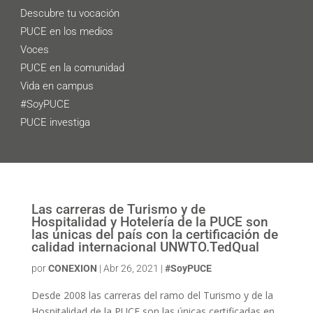
Descubre tu vocación
PUCE en los medios
Voces
PUCE en la comunidad
Vida en campus
#SoyPUCE
PUCE investiga
Las carreras de Turismo y de
Hospitalidad y Hotelería de la PUCE son
las únicas del país con la certificación de
calidad internacional UNWTO.TedQual
por
CONEXION
|
Abr 26, 2021
|
#SoyPUCE
Desde 2008 las carreras del ramo del Turismo y de la
Hospitalidad de la PUCE son las únicas certificadas en