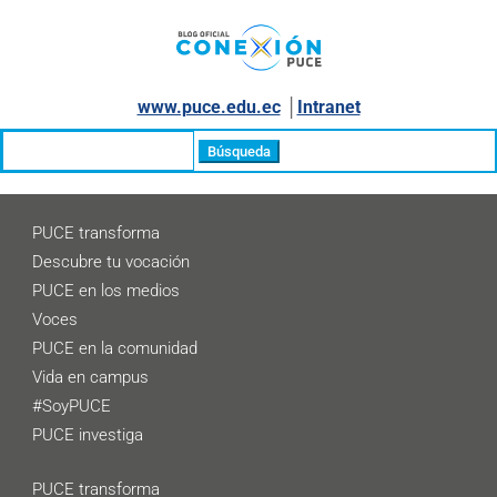
www.puce.edu.ec
│
Intranet
Buscar:
PUCE transforma
Descubre tu vocación
PUCE en los medios
Voces
PUCE en la comunidad
Vida en campus
#SoyPUCE
PUCE investiga
PUCE transforma