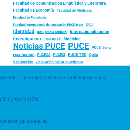
Facultad de Comunicación Lingüística y Literatura
Facultad de Economía
Facultad de Medicina
Facultad de Psicología
FADA
Facultad Internacional de Innovación PUCE-Icam
Identidad
Internacionalización
Inteligencia Artificial
Investigación
Medicina
Laudato Si’
PUCE
Noticias PUCE
PUCE Ibarra
PUCE TEC
Quito
PUCESA
PUCESI
PUCE Nacional
Vacunación
Vinculación con la colectividad
Avenida 12 de Octubre 1076 y Vicente Ramón Roca
(593) (02) 2991700
conexion@puce.edu.ec