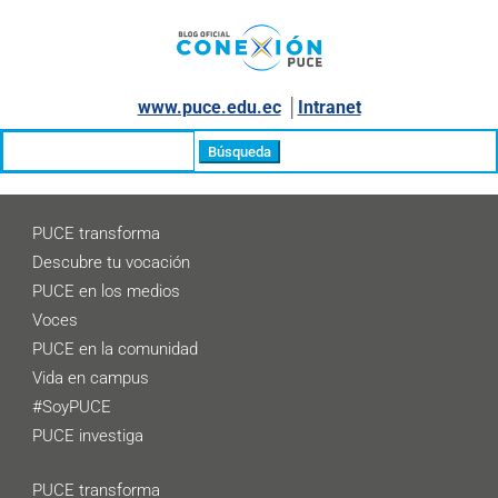
www.puce.edu.ec
│
Intranet
Buscar:
PUCE transforma
Descubre tu vocación
PUCE en los medios
Voces
PUCE en la comunidad
Vida en campus
#SoyPUCE
PUCE investiga
PUCE transforma