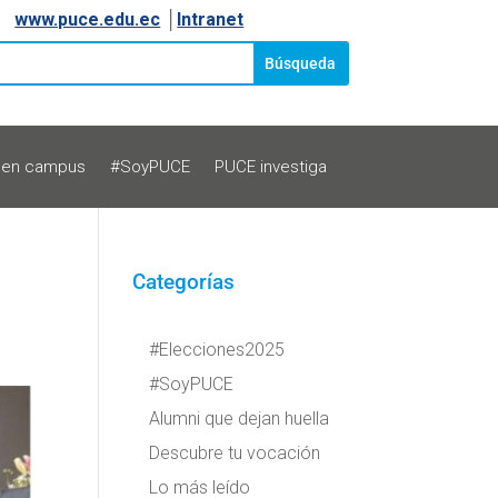
www.puce.edu.ec
│
Intranet
 en campus
#SoyPUCE
PUCE investiga
Categorías
#Elecciones2025
#SoyPUCE
Alumni que dejan huella
Descubre tu vocación
Lo más leído