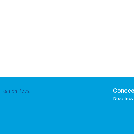
Conoce
te Ramón Roca
Nosotros