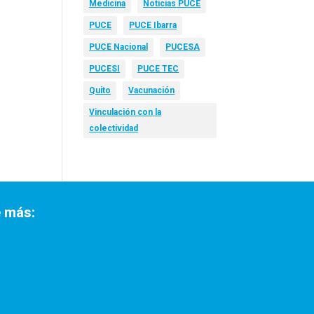
Medicina
Noticias PUCE
PUCE
PUCE Ibarra
PUCE Nacional
PUCESA
PUCESI
PUCE TEC
Quito
Vacunación
Vinculación con la
colectividad
 más: