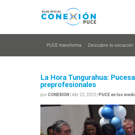
PUCE transforma
Descubre tu vocación
La Hora Tungurahua: Pucesa 
preprofesionales
por
CONEXION
|
Abr 23, 2023
|
PUCE en los medi