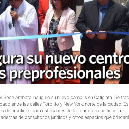
dor Sede Ambato inauguró su nuevo campus en Catiglata. Se trat
cado entre las calles Toronto y New York, norte de la ciudad. Es
os de prácticas para estudiantes de las carreras que tiene la
a, además de consultorios jurídicos y otros espacios que brindar