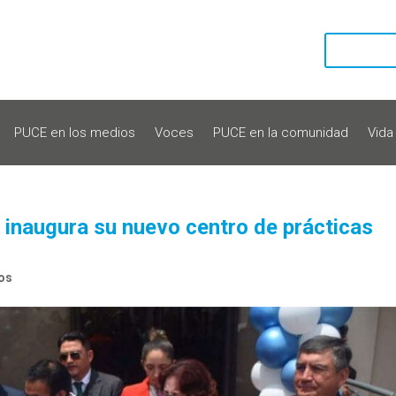
PUCE en los medios
Voces
PUCE en la comunidad
Vida
inaugura su nuevo centro de prácticas
os