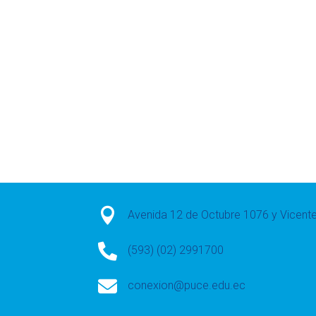

Avenida 12 de Octubre 1076 y Vicen

(593) (02) 2991700

conexion@puce.edu.ec