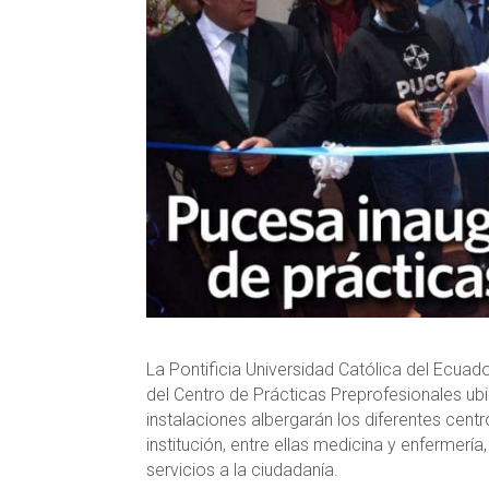
La Pontificia Universidad Católica del Ecua
del Centro de Prácticas Preprofesionales ubi
instalaciones albergarán los diferentes centr
institución, entre ellas medicina y enfermerí
servicios a la ciudadanía.