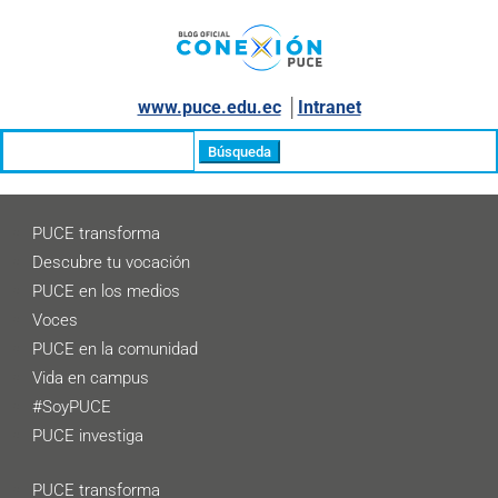
www.puce.edu.ec
│
Intranet
Buscar:
PUCE transforma
Descubre tu vocación
PUCE en los medios
Voces
PUCE en la comunidad
Vida en campus
#SoyPUCE
PUCE investiga
PUCE transforma