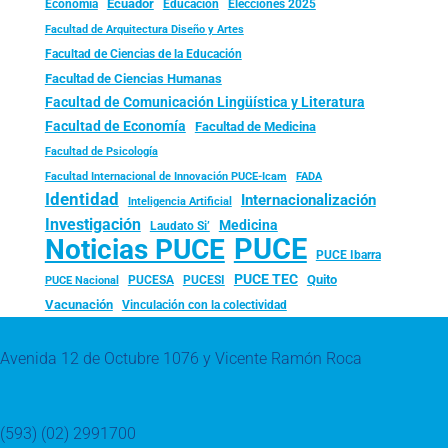
Ecuador
Economía
Educación
Elecciones 2025
Facultad de Arquitectura Diseño y Artes
Facultad de Ciencias de la Educación
Facultad de Ciencias Humanas
Facultad de Comunicación Lingüística y Literatura
Facultad de Economía
Facultad de Medicina
Facultad de Psicología
FADA
Facultad Internacional de Innovación PUCE-Icam
Identidad
Internacionalización
Inteligencia Artificial
Investigación
Medicina
Laudato Si’
PUCE
Noticias PUCE
PUCE Ibarra
PUCE TEC
Quito
PUCESA
PUCESI
PUCE Nacional
Vacunación
Vinculación con la colectividad
Avenida 12 de Octubre 1076 y Vicente Ramón Roca
(593) (02) 2991700