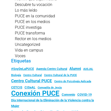
Descubre tu vocación
Lo más leído
PUCE en la comunidad
PUCE en los medios
PUCE investiga
PUCE transforma
Rector en los medios
Uncategorized
Vida en campus
Voces
Etiquetas
Alumni
#SoyDeLaPUCE
Agenda Centro Cultural
AUSJAL
Biología
Centro Cultural
Centro Cultural de la PUCE
Centro Cultural PUCE
Centro de Psicología Aplicada
CISeAL
CETCIS
Compañía de Jesús
Conexión PUCE
Convenio
COVID-19
Día Internacional de la Eliminación de la Violencia contra la
Mujer