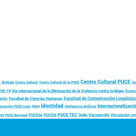
Centro Cultural PUCE
L
Biología
Centro Cultural
Centro Cultural de la PUCE
Ce
ID-19
Día Internacional de la Eliminación de la Violencia contra la Mujer
Econo
Facultad de Comunicación Lingüística
Facultad de Ciencias Humanas
ación
Identidad
Internacionalizaci
FADA
Innovación PUCE-Icam
Inteligencia Artificial
PUCE TEC
Quito
Vacunación
rra
PUCESA
PUCESI
Vinculación con
PUCE Nacional