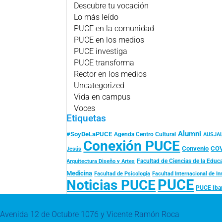
Descubre tu vocación
Lo más leído
PUCE en la comunidad
PUCE en los medios
PUCE investiga
PUCE transforma
Rector en los medios
Uncategorized
Vida en campus
Voces
Etiquetas
Alumni
#SoyDeLaPUCE
Agenda Centro Cultural
AUSJA
Conexión PUCE
Convenio
COV
Jesús
Facultad de Ciencias de la Educ
Arquitectura Diseño y Artes
Medicina
Facultad de Psicología
Facultad Internacional de 
PUCE
Noticias PUCE
PUCE Iba
Avenida 12 de Octubre 1076 y Vicente Ramón Roca