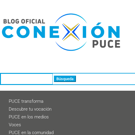
Buscar:
PUCE transforma
Descubre tu vocación
PUCE en los medios
Voces
PUCE en la comunidad