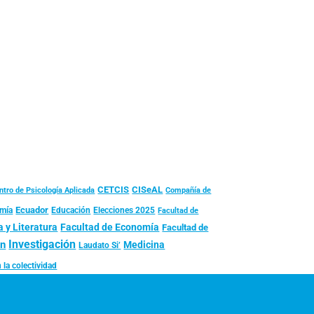
CISeAL
CETCIS
Compañía de
ntro de Psicología Aplicada
Ecuador
mía
Educación
Elecciones 2025
Facultad de
 y Literatura
Facultad de Economía
Facultad de
Investigación
ón
Medicina
Laudato Si’
 la colectividad