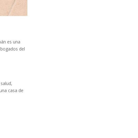
mán es una
 abogados del
 salud,
 una casa de