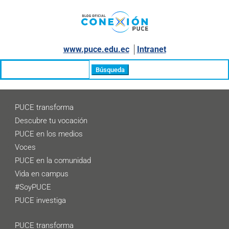
www.puce.edu.ec
│
Intranet
Buscar:
PUCE transforma
Descubre tu vocación
PUCE en los medios
Voces
PUCE en la comunidad
Vida en campus
#SoyPUCE
PUCE investiga
PUCE transforma