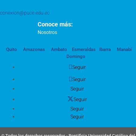
conexion@puce.edu.ec
Conoce más:
Nosotros
Quito
Amazonas
Ambato
Esmeraldas
Ibarra
Manabí
Domingo
Seguir
Seguir
Seguir
Seguir
Seguir
Seguir
© Todos los derechos reservados - Pontificia Universidad Católica del