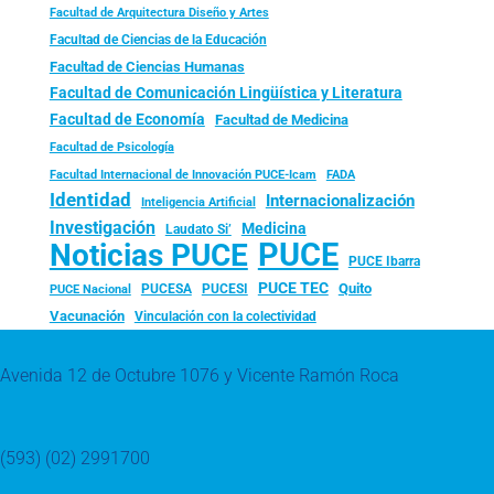
Facultad de Arquitectura Diseño y Artes
Facultad de Ciencias de la Educación
Facultad de Ciencias Humanas
Facultad de Comunicación Lingüística y Literatura
Facultad de Economía
Facultad de Medicina
Facultad de Psicología
FADA
Facultad Internacional de Innovación PUCE-Icam
Identidad
Internacionalización
Inteligencia Artificial
Investigación
Medicina
Laudato Si’
PUCE
Noticias PUCE
PUCE Ibarra
PUCE TEC
Quito
PUCESA
PUCESI
PUCE Nacional
Vacunación
Vinculación con la colectividad
Avenida 12 de Octubre 1076 y Vicente Ramón Roca
(593) (02) 2991700