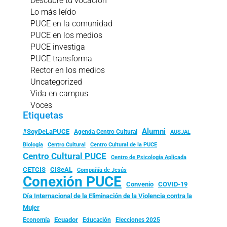
Descubre tu vocación
Lo más leído
PUCE en la comunidad
PUCE en los medios
PUCE investiga
PUCE transforma
Rector en los medios
Uncategorized
Vida en campus
Voces
Etiquetas
Alumni
#SoyDeLaPUCE
Agenda Centro Cultural
AUSJAL
Biología
Centro Cultural
Centro Cultural de la PUCE
Centro Cultural PUCE
Centro de Psicología Aplicada
CISeAL
CETCIS
Compañía de Jesús
Conexión PUCE
Convenio
COVID-19
Día Internacional de la Eliminación de la Violencia contra la
Mujer
Ecuador
Economía
Educación
Elecciones 2025