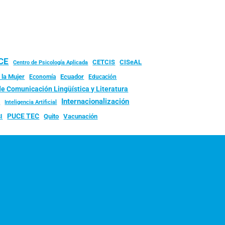
UCE
CISeAL
CETCIS
Centro de Psicología Aplicada
 la Mujer
Ecuador
Economía
Educación
de Comunicación Lingüística y Literatura
d
Internacionalización
Inteligencia Artificial
PUCE TEC
Quito
Vacunación
I