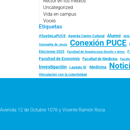
Rector en los medios
Uncategorized
Vida en campus
Voces
Etiquetas
Alumni
#SoyDeLaPUCE
Agenda Centro Cultural
AUS
Conexión PUCE
Compañía de Jesús
Elecciones 2025
F
Facultad de Arquitectura Diseño y Artes
Facultad de Economía
Facultad de Medicina
Facult
Notic
Investigación
Medicina
Laudato Si’
Vinculación con la colectividad
Avenida 12 de Octubre 1076 y Vicente Ramón Roca