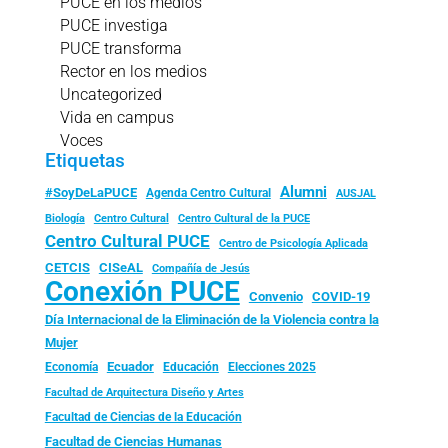
PUCE en los medios
PUCE investiga
PUCE transforma
Rector en los medios
Uncategorized
Vida en campus
Voces
Etiquetas
Alumni
#SoyDeLaPUCE
Agenda Centro Cultural
AUSJAL
Biología
Centro Cultural
Centro Cultural de la PUCE
Centro Cultural PUCE
Centro de Psicología Aplicada
CISeAL
CETCIS
Compañía de Jesús
Conexión PUCE
Convenio
COVID-19
Día Internacional de la Eliminación de la Violencia contra la
Mujer
Ecuador
Economía
Educación
Elecciones 2025
Facultad de Arquitectura Diseño y Artes
Facultad de Ciencias de la Educación
Facultad de Ciencias Humanas