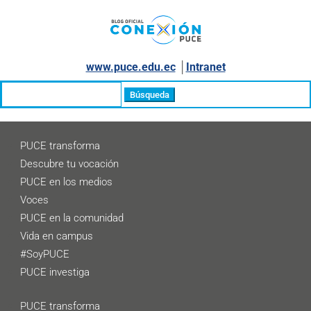
www.puce.edu.ec
│
Intranet
Buscar:
PUCE transforma
Descubre tu vocación
PUCE en los medios
Voces
PUCE en la comunidad
Vida en campus
#SoyPUCE
PUCE investiga
PUCE transforma