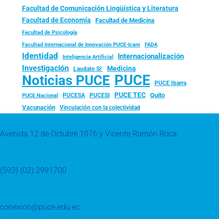
Facultad de Comunicación Lingüística y Literatura
Facultad de Economía
Facultad de Medicina
Facultad de Psicología
FADA
Facultad Internacional de Innovación PUCE-Icam
Identidad
Internacionalización
Inteligencia Artificial
Investigación
Medicina
Laudato Si’
PUCE
Noticias PUCE
PUCE Ibarra
PUCE TEC
Quito
PUCESA
PUCESI
PUCE Nacional
Vacunación
Vinculación con la colectividad
Avenida 12 de Octubre 1076 y Vicente Ramón Roca
(593) (02) 2991700
conexion@puce.edu.ec