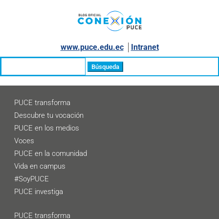
www.puce.edu.ec
│
Intranet
Buscar:
PUCE transforma
Descubre tu vocación
PUCE en los medios
Voces
PUCE en la comunidad
Vida en campus
#SoyPUCE
PUCE investiga
PUCE transforma