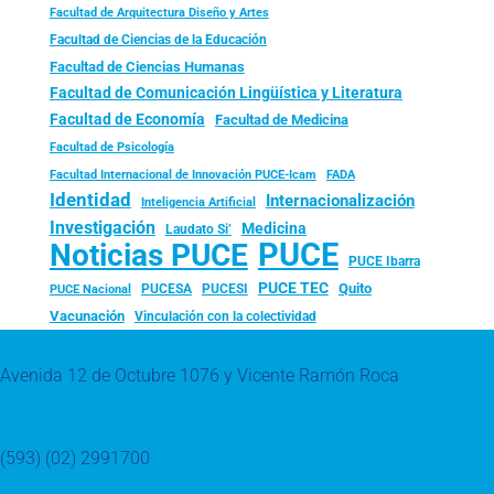
Facultad de Arquitectura Diseño y Artes
Facultad de Ciencias de la Educación
Facultad de Ciencias Humanas
Facultad de Comunicación Lingüística y Literatura
Facultad de Economía
Facultad de Medicina
Facultad de Psicología
FADA
Facultad Internacional de Innovación PUCE-Icam
Identidad
Internacionalización
Inteligencia Artificial
Investigación
Medicina
Laudato Si’
PUCE
Noticias PUCE
PUCE Ibarra
PUCE TEC
Quito
PUCESA
PUCESI
PUCE Nacional
Vacunación
Vinculación con la colectividad
Avenida 12 de Octubre 1076 y Vicente Ramón Roca
(593) (02) 2991700