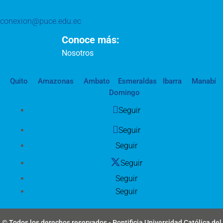
conexion@puce.edu.ec
Conoce más:
Nosotros
Quito
Amazonas
Ambato
Esmeraldas
Ibarra
Manabí
Domingo
Seguir
Seguir
Seguir
Seguir
Seguir
Seguir
© Todos los derechos reservados - Pontificia Universidad Católica del