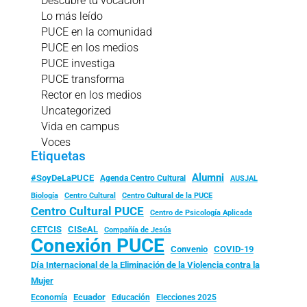
Descubre tu vocación
Lo más leído
PUCE en la comunidad
PUCE en los medios
PUCE investiga
PUCE transforma
Rector en los medios
Uncategorized
Vida en campus
Voces
Etiquetas
Alumni
#SoyDeLaPUCE
Agenda Centro Cultural
AUSJAL
Biología
Centro Cultural
Centro Cultural de la PUCE
Centro Cultural PUCE
Centro de Psicología Aplicada
CISeAL
CETCIS
Compañía de Jesús
Conexión PUCE
Convenio
COVID-19
Día Internacional de la Eliminación de la Violencia contra la
Mujer
Ecuador
Economía
Educación
Elecciones 2025