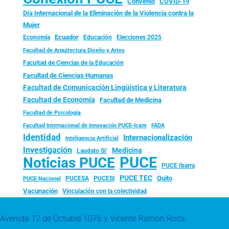
Convenio
COVID-19
Día Internacional de la Eliminación de la Violencia contra la
Mujer
Ecuador
Economía
Educación
Elecciones 2025
Facultad de Arquitectura Diseño y Artes
Facultad de Ciencias de la Educación
Facultad de Ciencias Humanas
Facultad de Comunicación Lingüística y Literatura
Facultad de Economía
Facultad de Medicina
Facultad de Psicología
FADA
Facultad Internacional de Innovación PUCE-Icam
Identidad
Internacionalización
Inteligencia Artificial
Investigación
Medicina
Laudato Si’
PUCE
Noticias PUCE
PUCE Ibarra
PUCE TEC
Quito
PUCESA
PUCESI
PUCE Nacional
Vacunación
Vinculación con la colectividad
Avenida 12 de Octubre 1076 y Vicente Ramón Roca