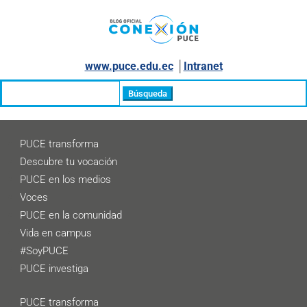
www.puce.edu.ec
│
Intranet
Buscar:
PUCE transforma
Descubre tu vocación
PUCE en los medios
Voces
PUCE en la comunidad
Vida en campus
#SoyPUCE
PUCE investiga
PUCE transforma