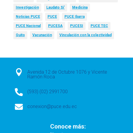
Investigación
Laudato Si’
Medicina
Noticias PUCE
PUCE
PUCE Ibarra
PUCE Nacional
PUCESA
PUCESI
PUCE TEC
Quito
Vacunación
Vinculación con la colectividad

Avenida 12 de Octubre 1076 y Vicente
Ramón Roca

(593) (02) 2991700

conexion@puce.edu.ec
Conoce más: