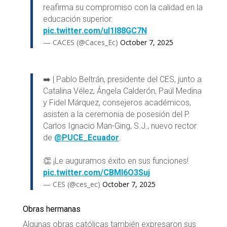
reafirma su compromiso con la calidad en la
educación superior.
pic.twitter.com/uI1l88GC7N
— CACES (@Caces_Ec)
October 7, 2025
➡️ | Pablo Beltrán, presidente del CES, junto a
Catalina Vélez, Ángela Calderón, Paúl Medina
y Fidel Márquez, consejeros académicos,
asisten a la ceremonia de posesión del P.
Carlos Ignacio Man-Ging, S.J., nuevo rector
de
@PUCE_Ecuador
.
👏 ¡Le auguramos éxito en sus funciones!
pic.twitter.com/CBMl6O3Suj
— CES (@ces_ec)
October 7, 2025
Obras hermanas
Algunas obras católicas también expresaron sus