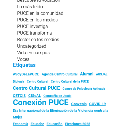
Descubre tu vocación
Lo más leído
PUCE en la comunidad
PUCE en los medios
PUCE investiga
PUCE transforma
Rector en los medios
Uncategorized
Vida en campus
Voces
Etiquetas
Alumni
#SoyDeLaPUCE
Agenda Centro Cultural
AUSJAL
Biología
Centro Cultural
Centro Cultural de la PUCE
Centro Cultural PUCE
Centro de Psicología Aplicada
CISeAL
CETCIS
Compañía de Jesús
Conexión PUCE
Convenio
COVID-19
Día Internacional de la Eliminación de la Violencia contra la
Mujer
Ecuador
Economía
Educación
Elecciones 2025