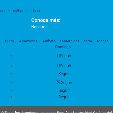
conexion@puce.edu.ec
Conoce más:
Nosotros
Quito
Amazonas
Ambato
Esmeraldas
Ibarra
Manabí
Domingo
Seguir
Seguir
Seguir
Seguir
Seguir
Seguir
© Todos los derechos reservados - Pontificia Universidad Católica del