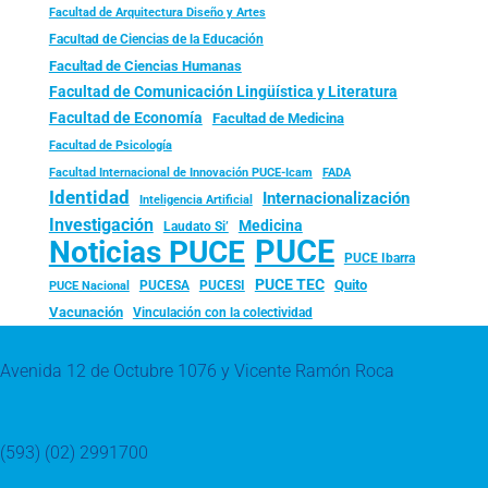
Facultad de Arquitectura Diseño y Artes
Facultad de Ciencias de la Educación
Facultad de Ciencias Humanas
Facultad de Comunicación Lingüística y Literatura
Facultad de Economía
Facultad de Medicina
Facultad de Psicología
FADA
Facultad Internacional de Innovación PUCE-Icam
Identidad
Internacionalización
Inteligencia Artificial
Investigación
Medicina
Laudato Si’
PUCE
Noticias PUCE
PUCE Ibarra
PUCE TEC
Quito
PUCESA
PUCESI
PUCE Nacional
Vacunación
Vinculación con la colectividad
Avenida 12 de Octubre 1076 y Vicente Ramón Roca
(593) (02) 2991700