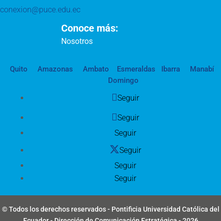
conexion@puce.edu.ec
Conoce más:
Nosotros
Quito
Amazonas
Ambato
Esmeraldas
Ibarra
Manabí
Domingo
Seguir
Seguir
Seguir
Seguir
Seguir
Seguir
© Todos los derechos reservados - Pontificia Universidad Católica del
Ecuador - Dirección de Comunicación Estratégica - 2026