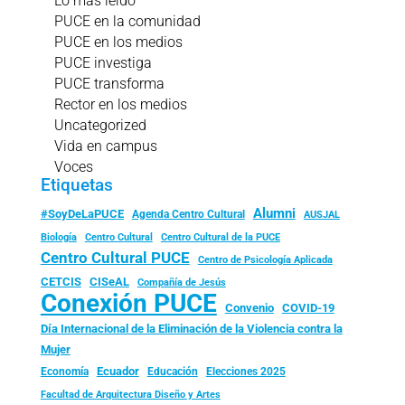
Lo más leído
PUCE en la comunidad
PUCE en los medios
PUCE investiga
PUCE transforma
Rector en los medios
Uncategorized
Vida en campus
Voces
Etiquetas
Alumni
#SoyDeLaPUCE
Agenda Centro Cultural
AUSJAL
Biología
Centro Cultural
Centro Cultural de la PUCE
Centro Cultural PUCE
Centro de Psicología Aplicada
CISeAL
CETCIS
Compañía de Jesús
Conexión PUCE
Convenio
COVID-19
Día Internacional de la Eliminación de la Violencia contra la
Mujer
Ecuador
Economía
Educación
Elecciones 2025
Facultad de Arquitectura Diseño y Artes