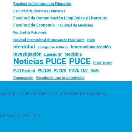
Facultad de Ciencias de la Educación
Facultad de Ciencias Humanas
Facultad de Comunicación Lingüística y Literatura
Facultad de Economía
Facultad de Medicina
Facultad de Psicología
FADA
Facultad Internacional de Innovación PUCE-Icam
Identidad
Internacionalización
Inteligencia Artificial
Investigación
Medicina
Laudato Si’
PUCE
Noticias PUCE
PUCE Ibarra
PUCE TEC
Quito
PUCESA
PUCESI
PUCE Nacional
Vacunación
Vinculación con la colectividad
Avenida 12 de Octubre 1076 y Vicente Ramón Roca
(593) (02) 2991700