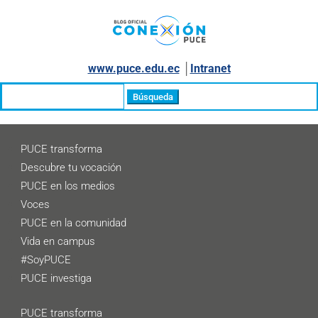
www.puce.edu.ec
│
Intranet
Buscar:
PUCE transforma
Descubre tu vocación
PUCE en los medios
Voces
PUCE en la comunidad
Vida en campus
#SoyPUCE
PUCE investiga
PUCE transforma