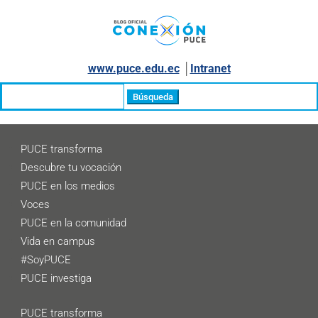
www.puce.edu.ec
│
Intranet
Buscar:
PUCE transforma
Descubre tu vocación
PUCE en los medios
Voces
PUCE en la comunidad
Vida en campus
#SoyPUCE
PUCE investiga
PUCE transforma