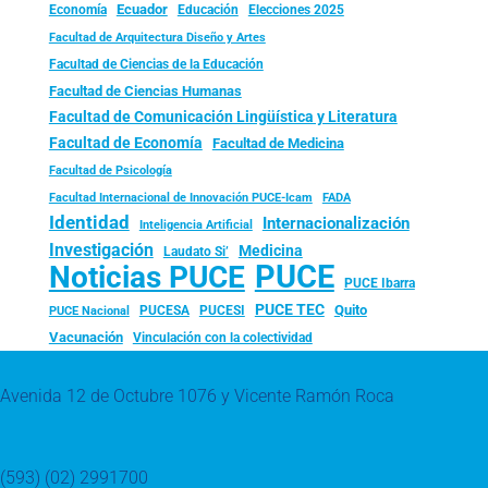
Ecuador
Economía
Educación
Elecciones 2025
Facultad de Arquitectura Diseño y Artes
Facultad de Ciencias de la Educación
Facultad de Ciencias Humanas
Facultad de Comunicación Lingüística y Literatura
Facultad de Economía
Facultad de Medicina
Facultad de Psicología
FADA
Facultad Internacional de Innovación PUCE-Icam
Identidad
Internacionalización
Inteligencia Artificial
Investigación
Medicina
Laudato Si’
PUCE
Noticias PUCE
PUCE Ibarra
PUCE TEC
Quito
PUCESA
PUCESI
PUCE Nacional
Vacunación
Vinculación con la colectividad
Avenida 12 de Octubre 1076 y Vicente Ramón Roca
(593) (02) 2991700