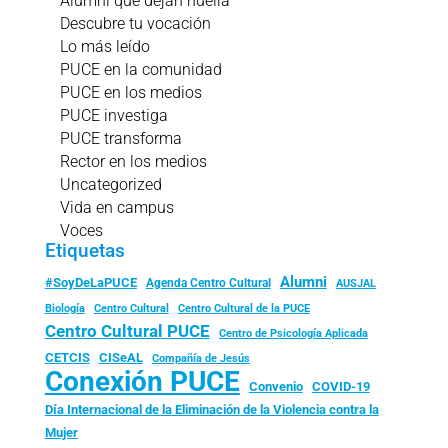
Alumni que dejan huella
Descubre tu vocación
Lo más leído
PUCE en la comunidad
PUCE en los medios
PUCE investiga
PUCE transforma
Rector en los medios
Uncategorized
Vida en campus
Voces
Etiquetas
Alumni
#SoyDeLaPUCE
Agenda Centro Cultural
AUSJAL
Biología
Centro Cultural
Centro Cultural de la PUCE
Centro Cultural PUCE
Centro de Psicología Aplicada
CISeAL
CETCIS
Compañía de Jesús
Conexión PUCE
Convenio
COVID-19
Día Internacional de la Eliminación de la Violencia contra la
Mujer