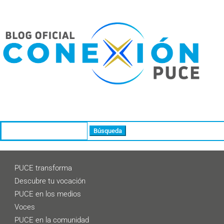
Buscar:
PUCE transforma
Descubre tu vocación
PUCE en los medios
Voces
PUCE en la comunidad