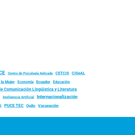
UCE
CISeAL
CETCIS
Centro de Psicología Aplicada
 la Mujer
Ecuador
Economía
Educación
de Comunicación Lingüística y Literatura
d
Internacionalización
Inteligencia Artificial
PUCE TEC
Quito
Vacunación
I