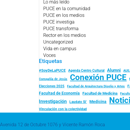
Lo más leído
PUCE en la comunidad
PUCE en los medios
PUCE investiga
PUCE transforma
Rector en los medios
Uncategorized
Vida en campus
Voces
Etiquetas
Alumni
#SoyDeLaPUCE
Agenda Centro Cultural
AUS
Conexión PUCE
Compañía de Jesús
Elecciones 2025
F
Facultad de Arquitectura Diseño y Artes
Facultad de Economía
Facultad de Medicina
Facult
Notic
Investigación
Medicina
Laudato Si’
Vinculación con la colectividad
Avenida 12 de Octubre 1076 y Vicente Ramón Roca