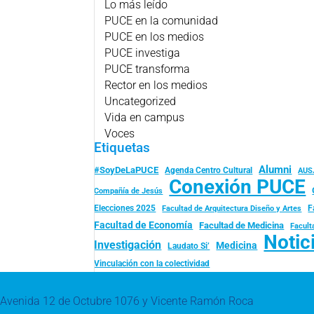
Lo más leído
PUCE en la comunidad
PUCE en los medios
PUCE investiga
PUCE transforma
Rector en los medios
Uncategorized
Vida en campus
Voces
Etiquetas
Alumni
#SoyDeLaPUCE
Agenda Centro Cultural
AUS
Conexión PUCE
Compañía de Jesús
Elecciones 2025
F
Facultad de Arquitectura Diseño y Artes
Facultad de Economía
Facultad de Medicina
Facult
Notic
Investigación
Medicina
Laudato Si’
Vinculación con la colectividad
Avenida 12 de Octubre 1076 y Vicente Ramón Roca