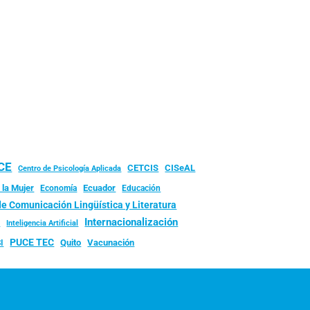
UCE
CISeAL
CETCIS
Centro de Psicología Aplicada
 la Mujer
Ecuador
Economía
Educación
de Comunicación Lingüística y Literatura
d
Internacionalización
Inteligencia Artificial
PUCE TEC
Quito
Vacunación
I