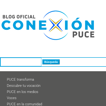
Buscar:
PUCE transforma
Descubre tu vocación
PUCE en los medios
Voces
PUCE en la comunidad