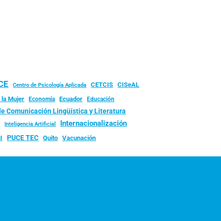
UCE
CISeAL
CETCIS
Centro de Psicología Aplicada
 la Mujer
Ecuador
Economía
Educación
de Comunicación Lingüística y Literatura
d
Internacionalización
Inteligencia Artificial
PUCE TEC
Quito
Vacunación
I