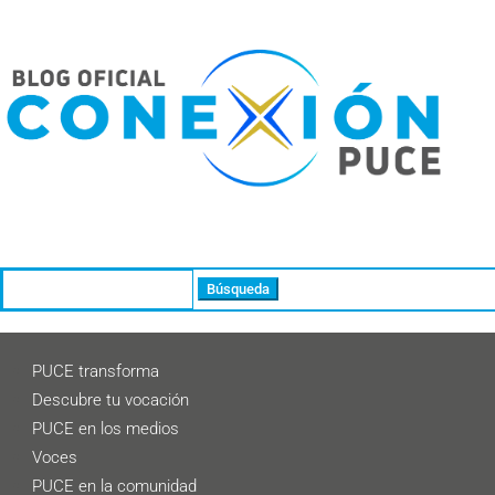
Buscar:
PUCE transforma
Descubre tu vocación
PUCE en los medios
Voces
PUCE en la comunidad