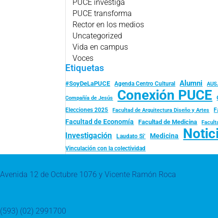
PUCE investiga
PUCE transforma
Rector en los medios
Uncategorized
Vida en campus
Voces
Etiquetas
Alumni
#SoyDeLaPUCE
Agenda Centro Cultural
AUS
Conexión PUCE
Compañía de Jesús
Elecciones 2025
F
Facultad de Arquitectura Diseño y Artes
Facultad de Economía
Facultad de Medicina
Facult
Notic
Investigación
Medicina
Laudato Si’
Vinculación con la colectividad
Avenida 12 de Octubre 1076 y Vicente Ramón Roca
(593) (02) 2991700