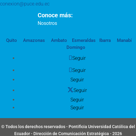
conexion@puce.edu.ec
Conoce más:
Nosotros
Quito
Amazonas
Ambato
Esmeraldas
Ibarra
Manabí
Domingo
Seguir
Seguir
Seguir
Seguir
Seguir
Seguir
© Todos los derechos reservados - Pontificia Universidad Católica del
Ecuador - Dirección de Comunicación Estratégica - 2026