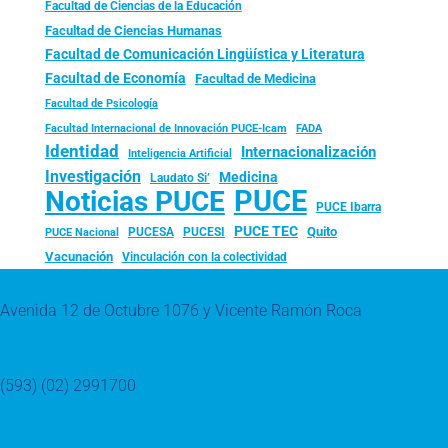
Facultad de Ciencias de la Educación
Facultad de Ciencias Humanas
Facultad de Comunicación Lingüística y Literatura
Facultad de Economía
Facultad de Medicina
Facultad de Psicología
FADA
Facultad Internacional de Innovación PUCE-Icam
Identidad
Internacionalización
Inteligencia Artificial
Investigación
Medicina
Laudato Si’
PUCE
Noticias PUCE
PUCE Ibarra
PUCE TEC
Quito
PUCESA
PUCESI
PUCE Nacional
Vacunación
Vinculación con la colectividad
Avenida 12 de Octubre 1076 y Vicente Ramón Roca
(593) (02) 2991700