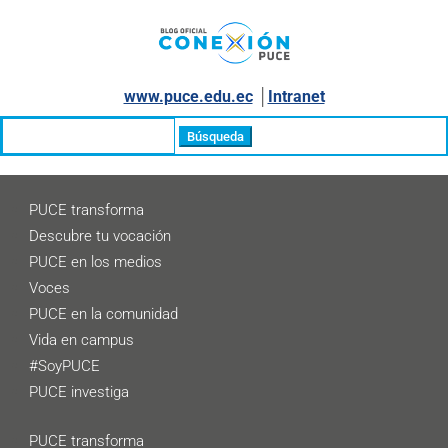
www.puce.edu.ec
│
Intranet
Buscar:
PUCE transforma
Descubre tu vocación
PUCE en los medios
Voces
PUCE en la comunidad
Vida en campus
#SoyPUCE
PUCE investiga
PUCE transforma