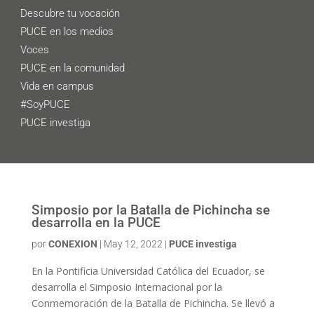
Descubre tu vocación
PUCE en los medios
Voces
PUCE en la comunidad
Vida en campus
#SoyPUCE
PUCE investiga
Simposio por la Batalla de Pichincha se
desarrolla en la PUCE
por
CONEXION
|
May 12, 2022
|
PUCE investiga
En la Pontificia Universidad Católica del Ecuador, se
desarrolla el Simposio Internacional por la
Conmemoración de la Batalla de Pichincha. Se llevó a