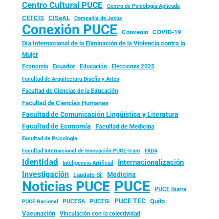
Centro Cultural PUCE
Centro de Psicología Aplicada
CISeAL
CETCIS
Compañía de Jesús
Conexión PUCE
Convenio
COVID-19
Día Internacional de la Eliminación de la Violencia contra la
Mujer
Ecuador
Economía
Educación
Elecciones 2025
Facultad de Arquitectura Diseño y Artes
Facultad de Ciencias de la Educación
Facultad de Ciencias Humanas
Facultad de Comunicación Lingüística y Literatura
Facultad de Economía
Facultad de Medicina
Facultad de Psicología
FADA
Facultad Internacional de Innovación PUCE-Icam
Identidad
Internacionalización
Inteligencia Artificial
Investigación
Medicina
Laudato Si’
PUCE
Noticias PUCE
PUCE Ibarra
PUCE TEC
Quito
PUCESA
PUCESI
PUCE Nacional
Vacunación
Vinculación con la colectividad