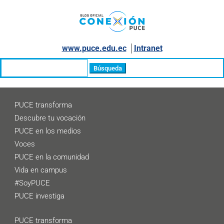
www.puce.edu.ec
│
Intranet
Buscar:
PUCE transforma
Descubre tu vocación
PUCE en los medios
Voces
PUCE en la comunidad
Vida en campus
#SoyPUCE
PUCE investiga
PUCE transforma