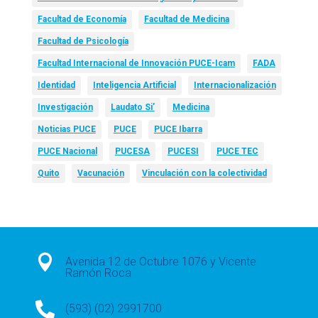
Facultad de Economía
Facultad de Medicina
Facultad de Psicología
Facultad Internacional de Innovación PUCE-Icam
FADA
Identidad
Inteligencia Artificial
Internacionalización
Investigación
Laudato Si’
Medicina
Noticias PUCE
PUCE
PUCE Ibarra
PUCE Nacional
PUCESA
PUCESI
PUCE TEC
Quito
Vacunación
Vinculación con la colectividad

Avenida 12 de Octubre 1076 y Vicente
Ramón Roca

(593) (02) 2991700