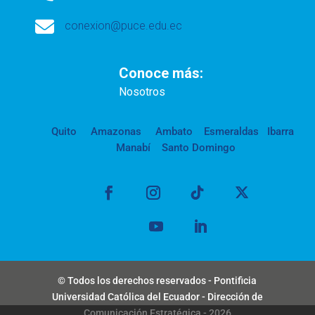

conexion@puce.edu.ec
Conoce más:
Nosotros
Quito
Amazonas
Ambato
Esmeraldas
Ibarra
Manabí
Santo Domingo
© Todos los derechos reservados - Pontificia
Universidad Católica del Ecuador - Dirección de
Comunicación Estratégica - 2026