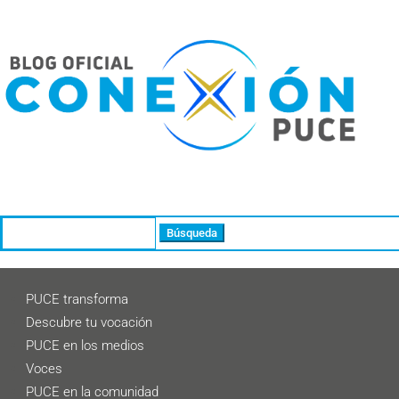
Buscar:
PUCE transforma
Descubre tu vocación
PUCE en los medios
Voces
PUCE en la comunidad