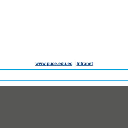
www.puce.edu.ec
│
Intranet