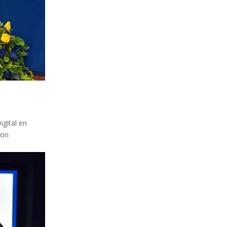
igital en
ron