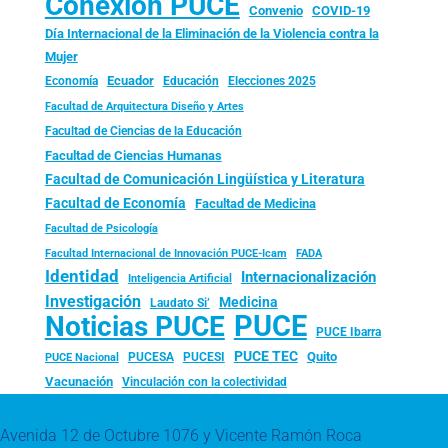
Conexión PUCE
Convenio
COVID-19
Día Internacional de la Eliminación de la Violencia contra la
Mujer
Ecuador
Economía
Educación
Elecciones 2025
Facultad de Arquitectura Diseño y Artes
Facultad de Ciencias de la Educación
Facultad de Ciencias Humanas
Facultad de Comunicación Lingüística y Literatura
Facultad de Economía
Facultad de Medicina
Facultad de Psicología
FADA
Facultad Internacional de Innovación PUCE-Icam
Identidad
Internacionalización
Inteligencia Artificial
Investigación
Medicina
Laudato Si’
PUCE
Noticias PUCE
PUCE Ibarra
PUCE TEC
Quito
PUCESA
PUCESI
PUCE Nacional
Vacunación
Vinculación con la colectividad
Avenida 12 de Octubre 1076 y Vicente Ramón Roca