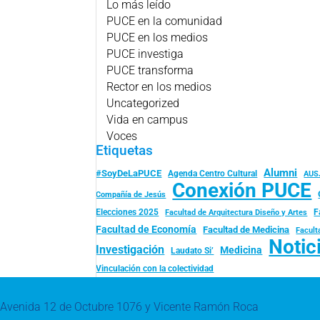
Lo más leído
PUCE en la comunidad
PUCE en los medios
PUCE investiga
PUCE transforma
Rector en los medios
Uncategorized
Vida en campus
Voces
Etiquetas
Alumni
#SoyDeLaPUCE
Agenda Centro Cultural
AUS
Conexión PUCE
Compañía de Jesús
Elecciones 2025
F
Facultad de Arquitectura Diseño y Artes
Facultad de Economía
Facultad de Medicina
Facult
Notic
Investigación
Medicina
Laudato Si’
Vinculación con la colectividad
Avenida 12 de Octubre 1076 y Vicente Ramón Roca