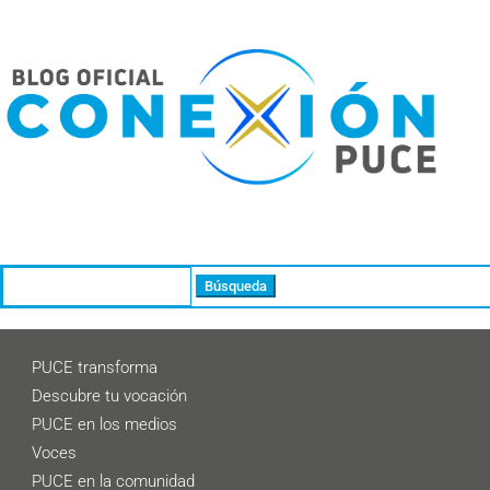
Buscar:
PUCE transforma
Descubre tu vocación
PUCE en los medios
Voces
PUCE en la comunidad