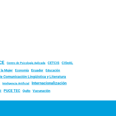
UCE
CISeAL
CETCIS
Centro de Psicología Aplicada
 la Mujer
Ecuador
Economía
Educación
de Comunicación Lingüística y Literatura
d
Internacionalización
Inteligencia Artificial
PUCE TEC
Quito
Vacunación
I