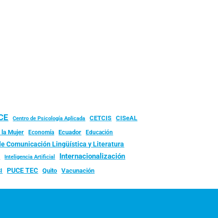
UCE
CISeAL
CETCIS
Centro de Psicología Aplicada
 la Mujer
Ecuador
Economía
Educación
de Comunicación Lingüística y Literatura
d
Internacionalización
Inteligencia Artificial
PUCE TEC
Quito
Vacunación
I