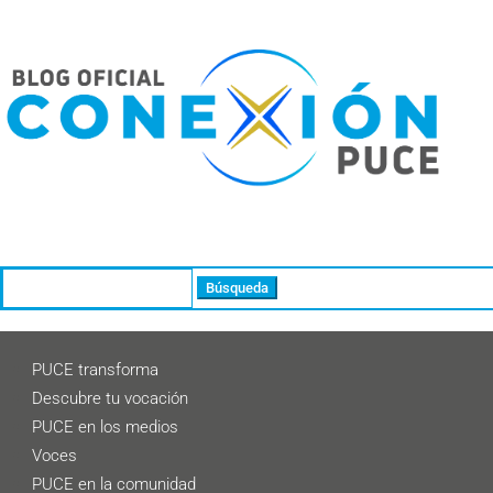
Buscar:
PUCE transforma
Descubre tu vocación
PUCE en los medios
Voces
PUCE en la comunidad