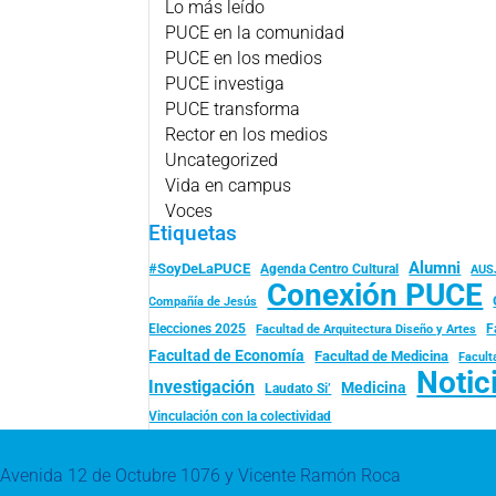
Lo más leído
PUCE en la comunidad
PUCE en los medios
PUCE investiga
PUCE transforma
Rector en los medios
Uncategorized
Vida en campus
Voces
Etiquetas
Alumni
#SoyDeLaPUCE
Agenda Centro Cultural
AUS
Conexión PUCE
Compañía de Jesús
Elecciones 2025
F
Facultad de Arquitectura Diseño y Artes
Facultad de Economía
Facultad de Medicina
Facult
Notic
Investigación
Medicina
Laudato Si’
Vinculación con la colectividad
Avenida 12 de Octubre 1076 y Vicente Ramón Roca