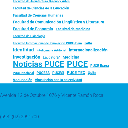
Facultad de Arquitectura Diseño y Artes
Facultad de Ciencias de la Educación
Facultad de Ciencias Humanas
Facultad de Comunicación Lingüística y Literatura
Facultad de Economía
Facultad de Medicina
Facultad de Psicología
FADA
Facultad Internacional de Innovación PUCE-Icam
Identidad
Internacionalización
Inteligencia Artificial
Investigación
Medicina
Laudato Si’
PUCE
Noticias PUCE
PUCE Ibarra
PUCE TEC
Quito
PUCESA
PUCESI
PUCE Nacional
Vacunación
Vinculación con la colectividad
Avenida 12 de Octubre 1076 y Vicente Ramón Roca
(593) (02) 2991700