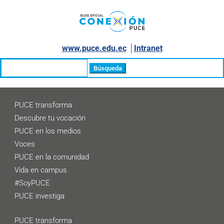
www.puce.edu.ec
│
Intranet
Buscar:
PUCE transforma
Descubre tu vocación
PUCE en los medios
Voces
PUCE en la comunidad
Vida en campus
#SoyPUCE
PUCE investiga
PUCE transforma