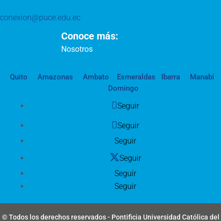
conexion@puce.edu.ec
Conoce más:
Nosotros
Quito
Amazonas
Ambato
Esmeraldas
Ibarra
Manabí
Domingo
Seguir
Seguir
Seguir
Seguir
Seguir
Seguir
© Todos los derechos reservados - Pontificia Universidad Católica del