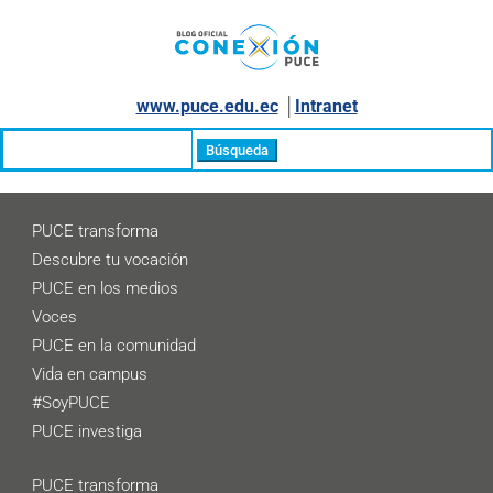
www.puce.edu.ec
│
Intranet
Buscar:
PUCE transforma
Descubre tu vocación
PUCE en los medios
Voces
PUCE en la comunidad
Vida en campus
#SoyPUCE
PUCE investiga
PUCE transforma